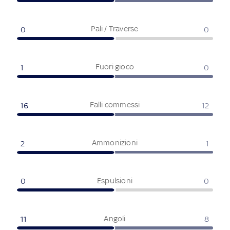
Pali / Traverse
0
0
Fuori gioco
1
0
Falli commessi
16
12
Ammonizioni
2
1
Espulsioni
0
0
Angoli
11
8