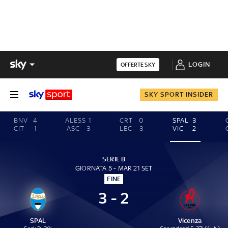
LOGIN
OFFERTE SKY
SKY SPORT INSIDER
BNV
4
ALESS
1
CRT
0
SPAL
3
CIT
1
ASC
3
LEC
3
VIC
2
SERIE B
GIORNATA 5 - MAR 21 SET
FINE
3 - 2
SPAL
Vicenza