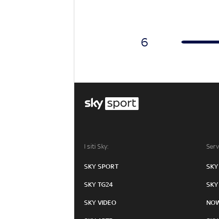
6
I siti Sky:
Serv
SKY SPORT
SKY
SKY TG24
SKY
SKY VIDEO
NO