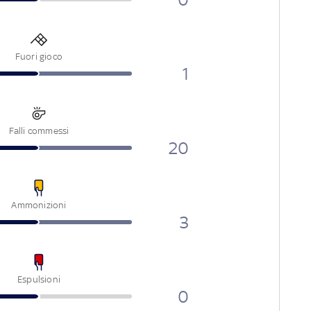
Fuori gioco
1
Falli commessi
20
Ammonizioni
3
Espulsioni
0