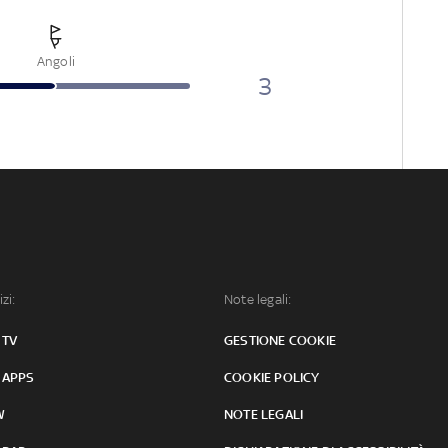
Angoli
3
izi:
Note legali:
 TV
GESTIONE COOKIE
 APPS
COOKIE POLICY
W
NOTE LEGALI