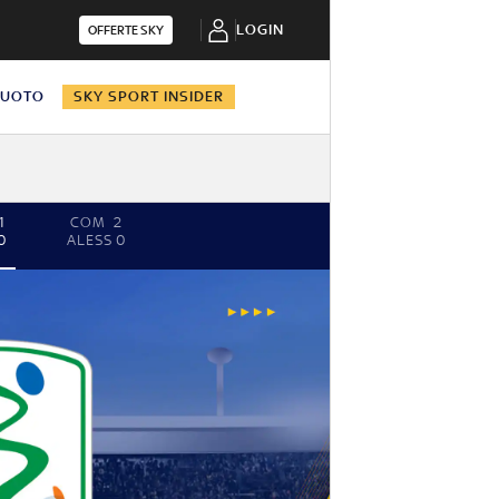
LOGIN
OFFERTE SKY
NUOTO
SKY SPORT INSIDER
1
COM
2
0
ALESS
0