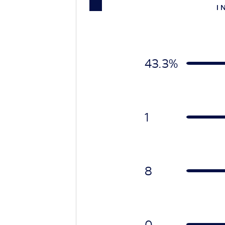
I 
43.3%
1
8
0