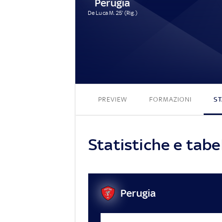
Perugia
De Luca M. 25' (Rig.)
PREVIEW
FORMAZIONI
ST
Statistiche e tabe
Perugia