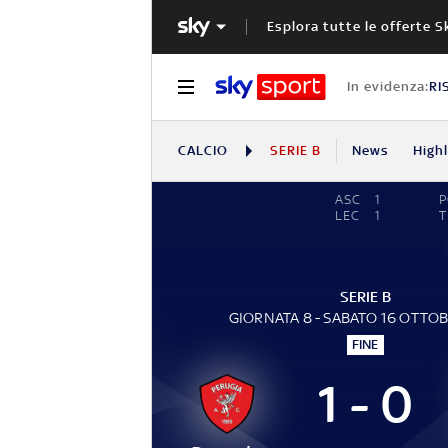
Esplora tutte le offerte S
In evidenza:
RI
CALCIO
SERIE B
News
High
ASC
1
LEC
1
T
SERIE B
GIORNATA 8 - SABATO 16 OTTOB
FINE
1 - 0