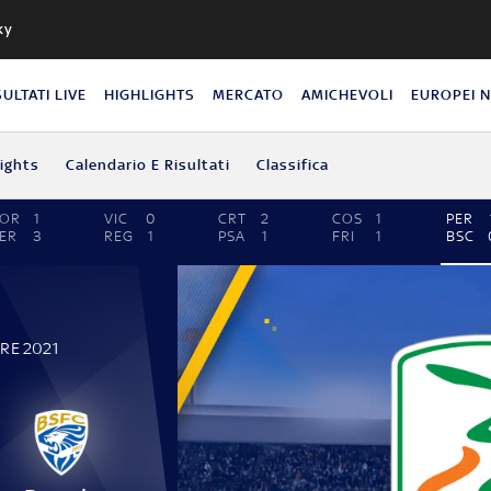
ky
SULTATI LIVE
HIGHLIGHTS
MERCATO
AMICHEVOLI
EUROPEI 
lights
Calendario E Risultati
Classifica
POR
1
VIC
0
CRT
2
COS
1
PER
ER
3
REG
1
PSA
1
FRI
1
BSC
RE 2021