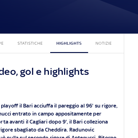
1 - 1
VE
STATISTICHE
HIGHLIGHTS
NOTIZIE
ideo, gol e highlights
 playoff il Bari acciuffa il pareggio al 96' su rigore,
nucci entrato in campo appositamente per
ta avanti il Cagliari dopo 9', il Bari colleziona
 rigore sbagliato da Cheddira. Radunovic
ò nulla sul secondo rigore di Antenucci. Ritorno