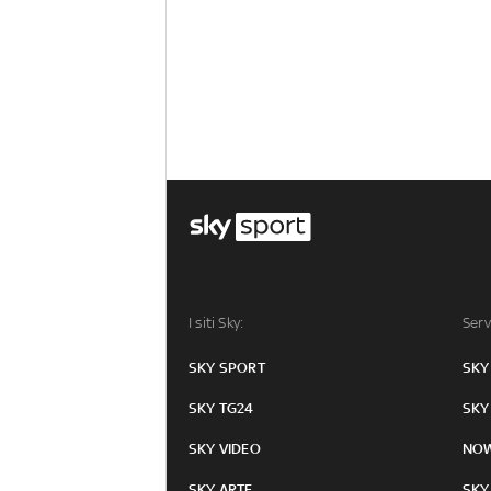
I siti Sky:
Serv
SKY SPORT
SKY
SKY TG24
SKY
SKY VIDEO
NO
SKY ARTE
SKY