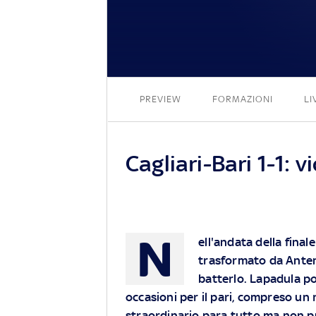
PREVIEW
FORMAZIONI
LI
Cagliari-Bari 1-1: v
N
ell'andata della finale
trasformato da Ante
batterlo. Lapadula por
occasioni per il pari, compreso un
straordinario para tutto ma non pu