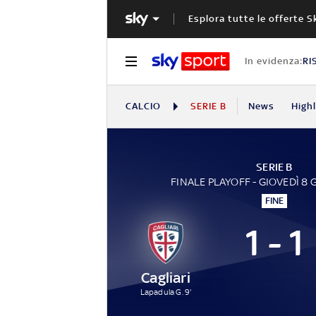
Esplora tutte le offerte S
In evidenza:
RI
CALCIO
SERIE B
News
High
SERIE B
FINALE PLAYOFF - GIOVEDÌ 8
FINE
1 - 1
Cagliari
Lapadula G. 9'