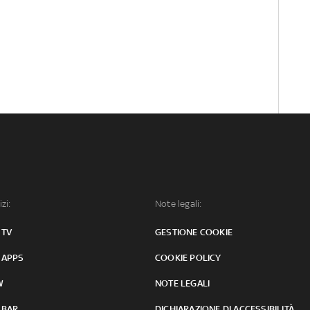
izi:
Note legali:
 TV
GESTIONE COOKIE
 APPS
COOKIE POLICY
W
NOTE LEGALI
 BAR
DICHIARAZIONE DI ACCESSIBILITÀ