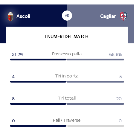
Ascoli
Cagliari
VS
I NUMERI DEL MATCH
Possesso palla
31.2%
68.8%
Tiri in porta
4
5
Tiri totali
8
20
Pali / Traverse
0
0