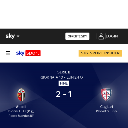
LOGIN
OFFERTE SKY
SKY SPORT INSIDER
SERIE B
GIORNATA 10 - LUN 24 OTT
FINE
2 - 1
Ascoli
Cagliari
Dionisi F. 33' (Rig.)
Pavoletti L. 85'
Pedro Mendes 81'