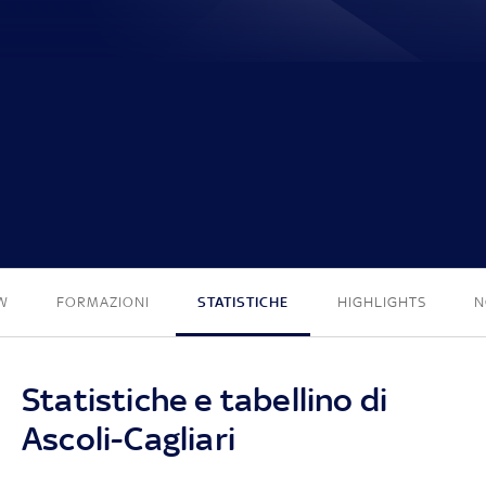
2 - 1
W
FORMAZIONI
STATISTICHE
HIGHLIGHTS
N
Statistiche e tabellino di
Ascoli-Cagliari