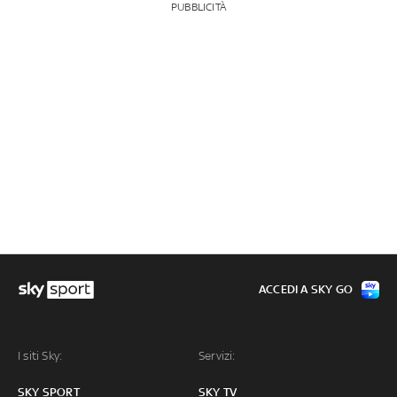
PUBBLICITÀ
ACCEDI A SKY GO
I siti Sky:
Servizi:
SKY SPORT
SKY TV