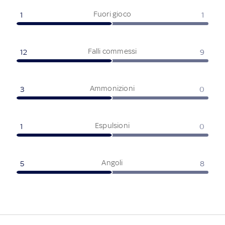
Fuori gioco
1
1
Falli commessi
12
9
Ammonizioni
3
0
Espulsioni
1
0
Angoli
5
8