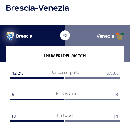
Brescia-Venezia
Brescia
Venezia
VS
I NUMERI DEL MATCH
Possesso palla
42.2%
57.8%
Tiri in porta
6
3
Tiri totali
10
14