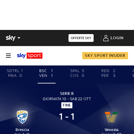
LOGIN
OFFERTE SKY
SKY SPORT INSIDER
SDTRL
1
BSC
1
SPAL
5
REG
2
PMA
0
VEN
1
COS
0
PER
3
SERIE B
GIORNATA 10 - SAB 22 OTT
FINE
1 - 1
Brescia
Venezia