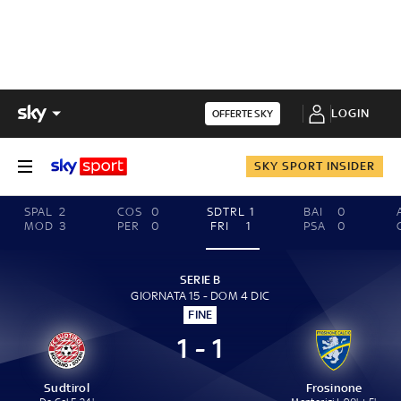
LOGIN
OFFERTE SKY
SKY SPORT INSIDER
SPAL
2
COS
0
SDTRL
1
BAI
0
MOD
3
PER
0
FRI
1
PSA
0
SERIE B
GIORNATA 15 - DOM 4 DIC
FINE
1 - 1
Sudtirol
Frosinone