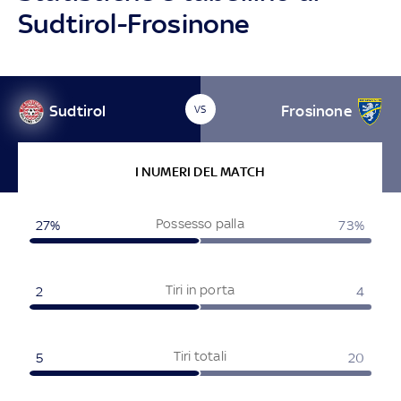
Sudtirol-Frosinone
Sudtirol
Frosinone
VS
I NUMERI DEL MATCH
Possesso palla
27%
73%
Tiri in porta
2
4
Tiri totali
5
20