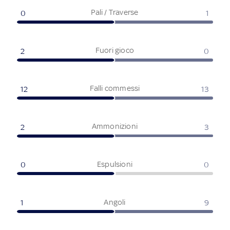
Pali / Traverse
0
1
Fuori gioco
2
0
Falli commessi
12
13
Ammonizioni
2
3
Espulsioni
0
0
Angoli
1
9