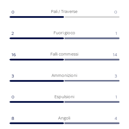
Pali / Traverse
0
0
Fuori gioco
2
1
Falli commessi
16
14
Ammonizioni
3
3
Espulsioni
0
1
Angoli
8
4