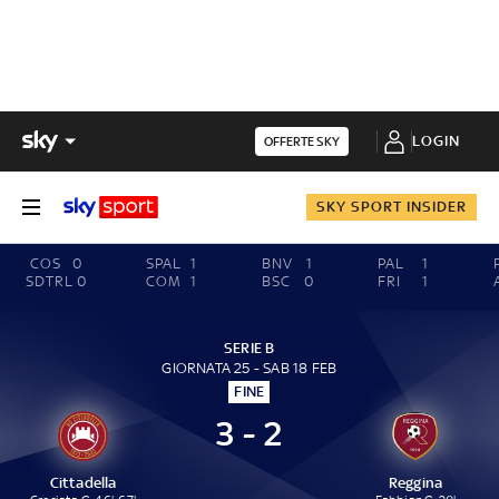
LOGIN
OFFERTE SKY
SKY SPORT INSIDER
COS
0
SPAL
1
BNV
1
PAL
1
SDTRL
0
COM
1
BSC
0
FRI
1
SERIE B
GIORNATA 25 - SAB 18 FEB
FINE
3 - 2
Cittadella
Reggina