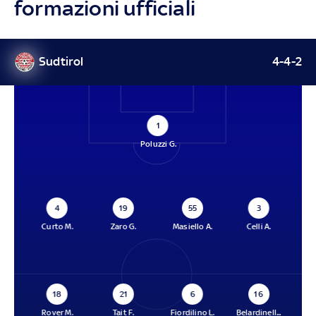
formazioni ufficiali
Sudtirol
4-4-2
1
Poluzzi G.
4
19
55
3
Curto M.
Zaro G.
Masiello A.
Celli A.
18
21
6
16
Rover M.
Tait F.
Fiordilino L.
Belardinell...