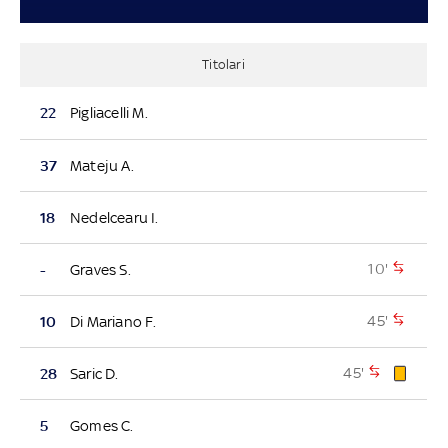
Titolari
22
Pigliacelli M.
37
Mateju A.
18
Nedelcearu I.
10'
-
Graves S.
45'
10
Di Mariano F.
45'
28
Saric D.
5
Gomes C.