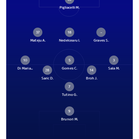
Pigliacelli M.
37
18
–
Mateju A.
Nedelcearu I.
Graves S.
10
5
3
Di Maria...
Gomes C.
Sala M.
28
14
Saric D.
Broh J.
7
Tutino G.
9
Brunori M.