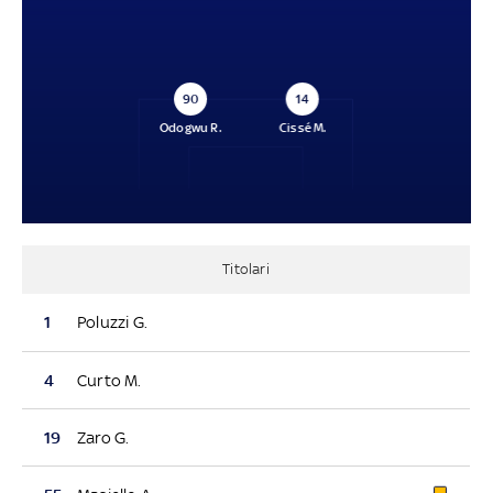
90
14
Odogwu R.
Cissé M.
Titolari
1
Poluzzi G.
4
Curto M.
19
Zaro G.