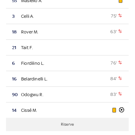
55
Masiello A.
75'
3
Celli A.
63'
18
Rover M.
21
Tait F.
76'
6
Fiordilino L.
84'
16
Belardinelli L.
83'
90
Odogwu R.
14
Cissé M.
Riserve