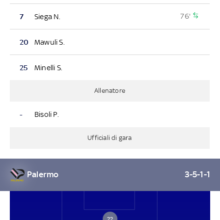
76'
7
Siega N.
20
Mawuli S.
25
Minelli S.
Allenatore
-
Bisoli P.
Ufficiali di gara
Palermo
3-5-1-1
22