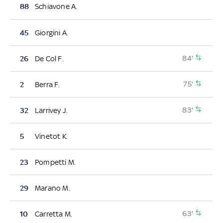
88
Schiavone A.
45
Giorgini A.
84'
26
De Col F.
75'
2
Berra F.
83'
32
Larrivey J.
5
Vinetot K.
23
Pompetti M.
29
Marano M.
63'
10
Carretta M.