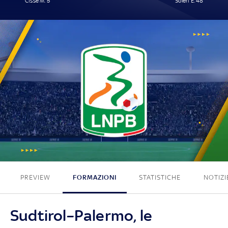
Cissé M. 5'
Soleri E. 48'
1 - 1
PREVIEW
FORMAZIONI
STATISTICHE
NOTIZI
Sudtirol–Palermo, le