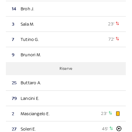
14
Broh J.
23'
3
Sala M.
72'
7
Tutino G.
9
Brunori M.
Riserve
25
Buttaro A.
79
Lancini E.
23'
2
Masciangelo E.
45'
27
Soleri E.