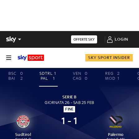
LOGIN
OFFERTE SKY
SKY SPORT INSIDER
BSC
0
SDTRL
1
VEN
0
REG
2
BAI
2
PAL
1
CAG
0
MOD
1
SERIE B
GIORNATA 26 - SAB 25 FEB
FINE
1 - 1
Sudtirol
Palermo