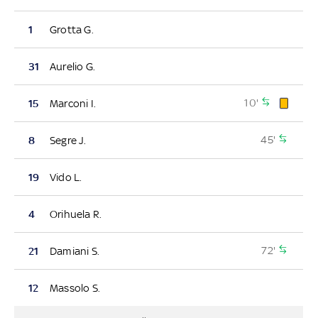
1
Grotta G.
31
Aurelio G.
10'
15
Marconi I.
45'
8
Segre J.
19
Vido L.
4
Orihuela R.
72'
21
Damiani S.
12
Massolo S.