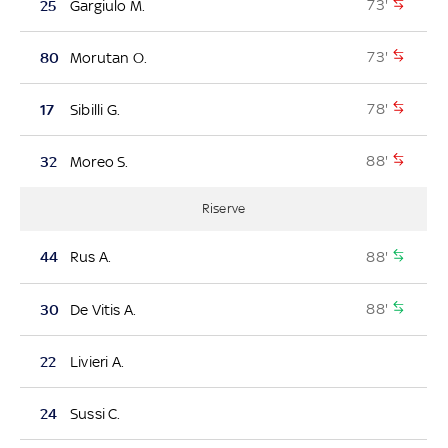
73'
25
Gargiulo M.
73'
80
Morutan O.
78'
17
Sibilli G.
88'
32
Moreo S.
Riserve
88'
44
Rus A.
88'
30
De Vitis A.
22
Livieri A.
24
Sussi C.