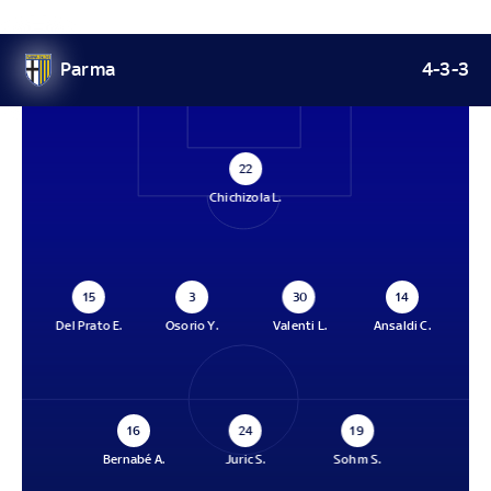
Parma
4-3-3
22
Chichizola L.
15
3
30
14
Del Prato E.
Osorio Y.
Valenti L.
Ansaldi C.
16
24
19
Bernabé A.
Juric S.
Sohm S.