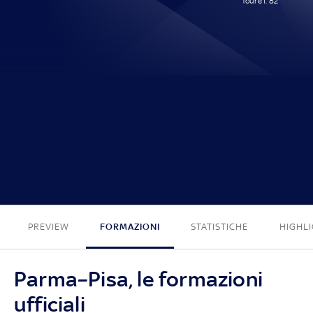
Touré I. 82'
0 - 1
PREVIEW
FORMAZIONI
STATISTICHE
HIGHL
Parma–Pisa, le formazioni
ufficiali