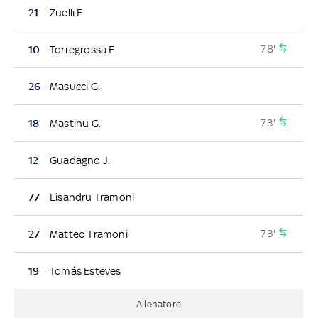
21
Zuelli E.
78'
10
Torregrossa E.
26
Masucci G.
73'
18
Mastinu G.
12
Guadagno J.
77
Lisandru Tramoni
73'
27
Matteo Tramoni
19
Tomás Esteves
Allenatore