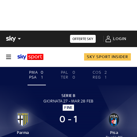
LOGIN
OFFERTE SKY
SKY SPORT INSIDER
PMA
0
PAL
0
COS
2
PSA
1
TER
0
REG
1
SERIE B
GIORNATA 27 - MAR 28 FEB
FINE
0 - 1
Parma
Pisa