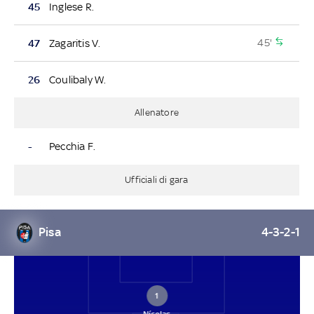
45
Inglese R.
45'
47
Zagaritis V.
26
Coulibaly W.
Allenatore
-
Pecchia F.
Ufficiali di gara
Pisa
4-3-2-1
1