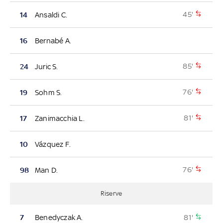
45'
14
Ansaldi C.
16
Bernabé A.
85'
24
Juric S.
76'
19
Sohm S.
81'
17
Zanimacchia L.
10
Vázquez F.
76'
98
Man D.
Riserve
81'
7
Benedyczak A.