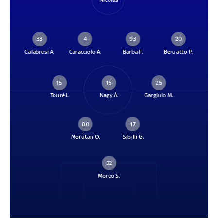
Nícolas
33
4
93
20
Calabresi A.
Caracciolo A.
Barba F.
Beruatto P.
15
16
25
Touré I.
Nagy Á.
Gargiulo M.
80
17
Morutan O.
Sibilli G.
32
Moreo S.