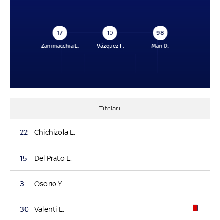
17
10
98
Zanimacchia L.
Vázquez F.
Man D.
Titolari
22
Chichizola L.
15
Del Prato E.
3
Osorio Y.
30
Valenti L.