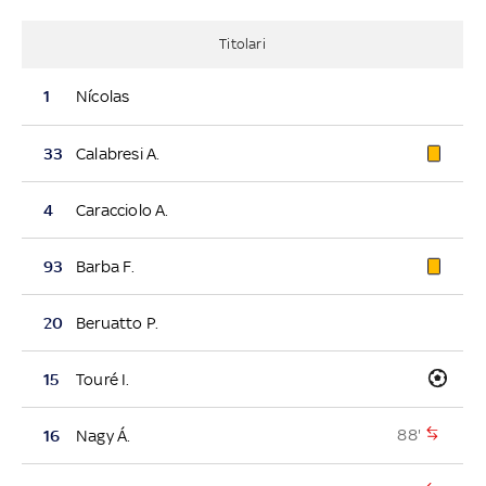
Titolari
1
Nícolas
33
Calabresi A.
4
Caracciolo A.
93
Barba F.
20
Beruatto P.
15
Touré I.
88'
16
Nagy Á.