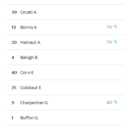
39
Circati A.
76'
13
Bonny A.
76'
20
Hainaut A.
4
Balogh B.
40
Corvi E.
25
Cobbaut E.
85'
9
Charpentier G.
1
Buffon G.