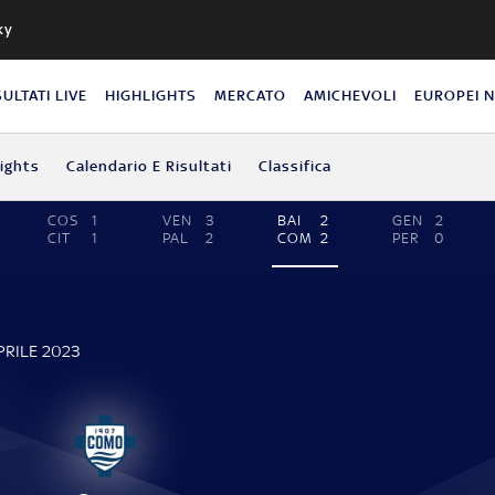
ky
SULTATI LIVE
HIGHLIGHTS
MERCATO
AMICHEVOLI
EUROPEI 
lights
Calendario E Risultati
Classifica
COS
1
VEN
3
BAI
2
GEN
2
CIT
1
PAL
2
COM
2
PER
0
PRILE 2023