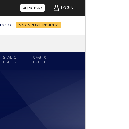
LOGIN
OFFERTE SKY
NUOTO
SKY SPORT INSIDER
SPAL
2
CAG
0
BSC
2
FRI
0