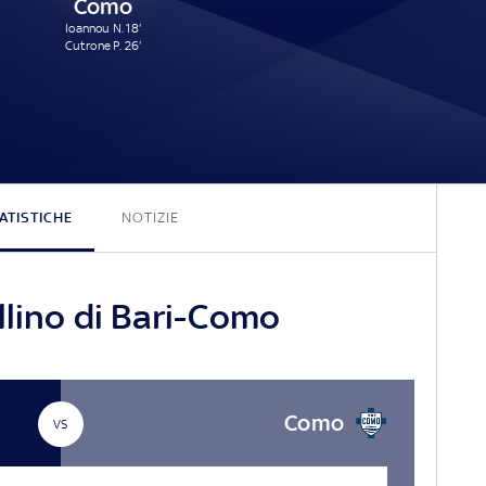
Como
Ioannou N. 18'
Cutrone P. 26'
2 - 2
ATISTICHE
NOTIZIE
llino di Bari-Como
Como
VS