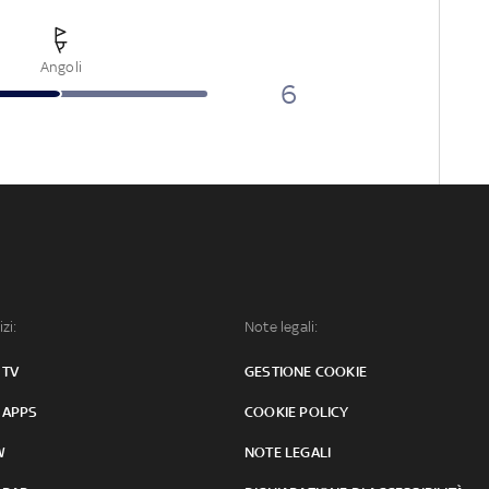
Angoli
6
izi:
Note legali:
 TV
GESTIONE COOKIE
 APPS
COOKIE POLICY
W
NOTE LEGALI