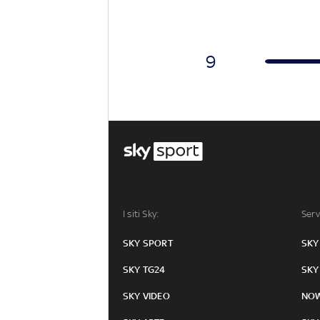
9
I siti Sky:
Serv
SKY SPORT
SKY
SKY TG24
SKY
SKY VIDEO
NO