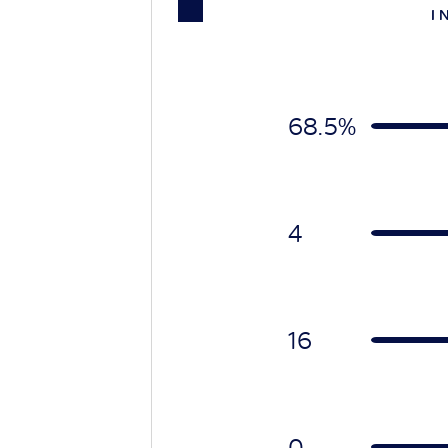
I 
68.5%
4
16
0