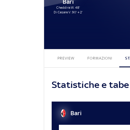
Bari
Cheddira W. 48'
Di Cesare V. 90' + 2'
PREVIEW
FORMAZIONI
ST
Statistiche e tabe
Bari