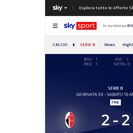
Esplora tutte le offerte S
In evidenza:
RI
CALCIO
SERIE B
News
High
BNV
1
ASC
1
REG
1
SDTRL
0
SERIE B
GIORNATA 33 - SABATO 15 A
FINE
2 - 2