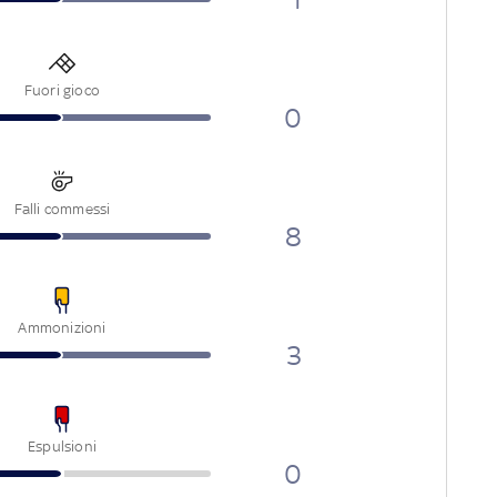
Fuori gioco
0
Falli commessi
8
Ammonizioni
3
Espulsioni
0