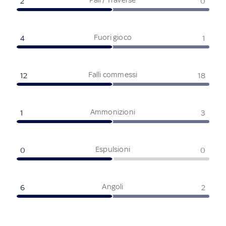
2
0
Fuori gioco
4
1
Falli commessi
12
18
Ammonizioni
1
3
Espulsioni
0
0
Angoli
6
2