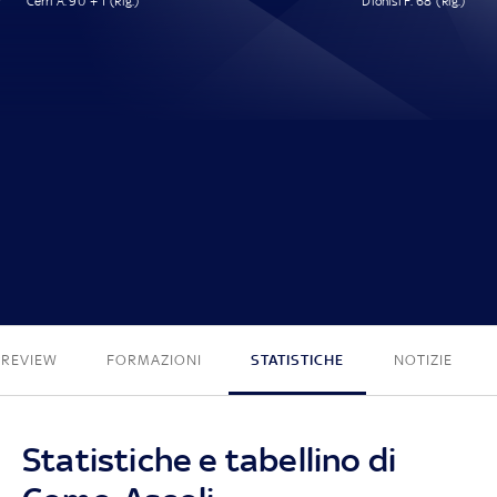
Cerri A. 90' + 1' (Rig.)
Dionisi F. 68' (Rig.)
1 - 1
PREVIEW
FORMAZIONI
STATISTICHE
NOTIZIE
Statistiche e tabellino di