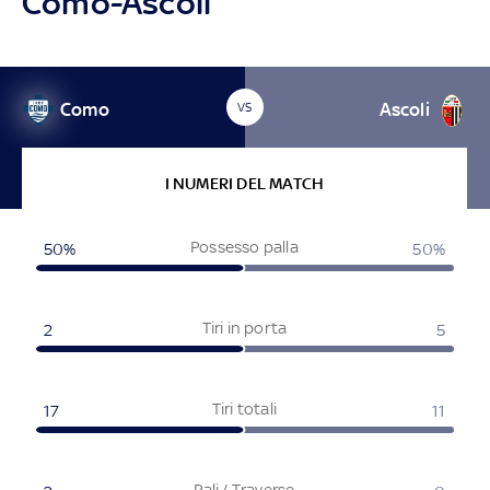
Como-Ascoli
Como
Ascoli
VS
I NUMERI DEL MATCH
Possesso palla
50%
50%
Tiri in porta
2
5
Tiri totali
17
11
Pali / Traverse