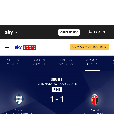
LOGIN
OFFERTE SKY
SKY SPORT INSIDER
CIT
0
PMA
2
FRI
0
COM
1
GEN
1
CAG
1
SDTRL
0
ASC
1
SERIE B
GIORNATA 34 - SAB 22 APR
FINE
1 - 1
Como
Ascoli