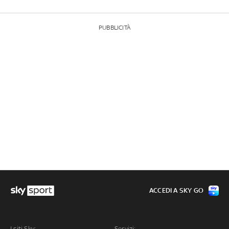
PUBBLICITÀ
ACCEDI A SKY GO
I siti Sky:
Servizi: