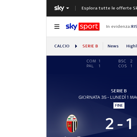
Esplora tutte le offerte S
In evidenza:
RI
CALCIO
SERIE B
News
High
COM
1
BSC
2
PAL
1
COS
1
SERIE B
GIORNATA 35 - LUNEDÌ 1 M
FINE
2 - 1