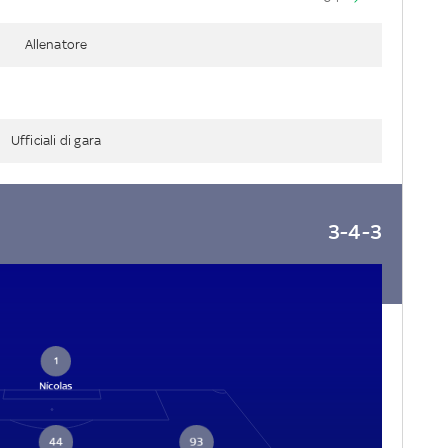
Allenatore
Ufficiali di gara
3-4-3
1
Nícolas
44
93