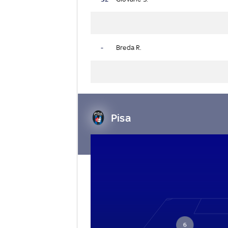
-
Breda R.
Pisa
6