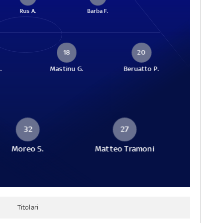
Rus A.
Barba F.
18
20
.
Mastinu G.
Beruatto P.
32
27
Moreo S.
Matteo Tramoni
Titolari