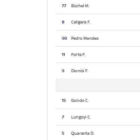
77
Büchel M.
8
Caligara F.
90
Pedro Mendes
11
Forte F.
9
Dionisi F.
15
Gondo C.
7
Lungoyi C.
5
Quaranta D.