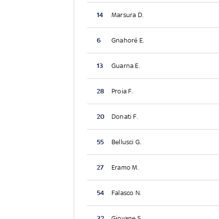
14
Marsura D.
6
Gnahoré E.
13
Guarna E.
28
Proia F.
20
Donati F.
55
Bellusci G.
27
Eramo M.
54
Falasco N.
32
Giovane S.