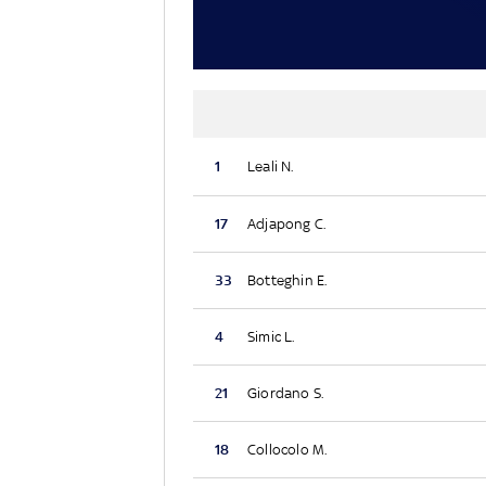
1
Leali N.
17
Adjapong C.
33
Botteghin E.
4
Simic L.
21
Giordano S.
18
Collocolo M.