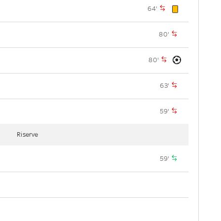
64'
80'
80'
63'
59'
Riserve
59'