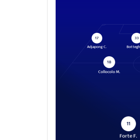
17
33
Adjapong C.
Bottegh
18
Collocolo M.
11
Forte F.