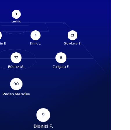
1
Leali N.
4
21
in E.
Simic L.
Giordano S.
77
8
Büchel M.
Caligara F.
90
Pedro Mendes
9
Dionisi F.