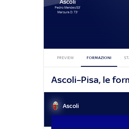
Ascoli
Pedro Mendes 53'
Marsura D. 73'
PREVIEW
FORMAZIONI
ST
Ascoli–Pisa, le for
Ascoli