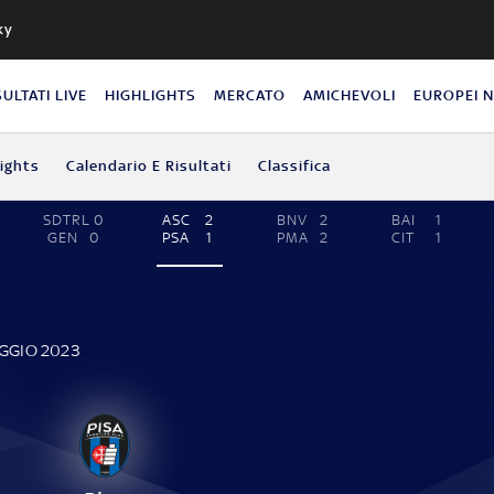
ky
SULTATI LIVE
HIGHLIGHTS
MERCATO
AMICHEVOLI
EUROPEI 
lights
Calendario E Risultati
Classifica
SDTRL
0
ASC
2
BNV
2
BAI
1
GEN
0
PSA
1
PMA
2
CIT
1
AGGIO 2023