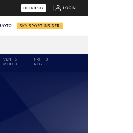
LOGIN
OFFERTE SKY
NUOTO
SKY SPORT INSIDER
VEN
5
FRI
3
MOD
0
REG
1