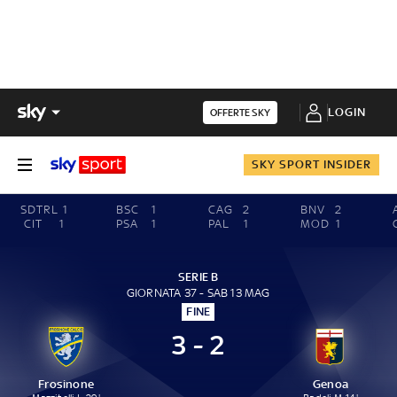
LOGIN
OFFERTE SKY
SKY SPORT INSIDER
SDTRL
1
BSC
1
CAG
2
BNV
2
CIT
1
PSA
1
PAL
1
MOD
1
SERIE B
GIORNATA 37 - SAB 13 MAG
FINE
3 - 2
Frosinone
Genoa