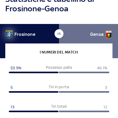
Frosinone-Genoa
Frosinone
Genoa
VS
I NUMERI DEL MATCH
Possesso palla
53.9%
46.1%
Tiri in porta
5
3
Tiri totali
13
12