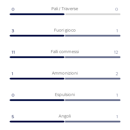
Pali / Traverse
0
0
Fuori gioco
3
1
Falli commessi
11
12
Ammonizioni
1
2
Espulsioni
0
1
Angoli
5
1