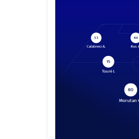
33
44
Calabresi A.
Rus 
15
Touré I.
80
Morutan 