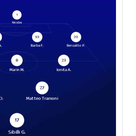
1
Nícolas
93
20
A.
Barba F.
Beruatto P.
8
23
Marin M.
Ionita A.
27
O.
Matteo Tramoni
17
Sibilli G.