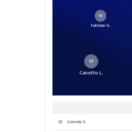
14
Fabbian G.
31
Canotto L.
22
Colombi S.