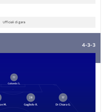
Ufficiali di gara
4-3-3
22
Colombi S.
28
17
se M.
Gagliolo R.
Di Chiara G.