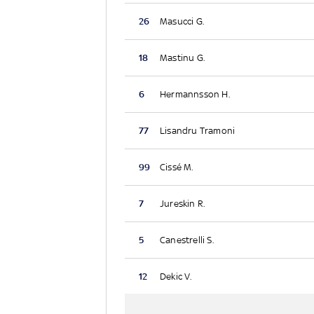
26
Masucci G.
18
Mastinu G.
6
Hermannsson H.
77
Lisandru Tramoni
99
Cissé M.
7
Jureskin R.
5
Canestrelli S.
12
Dekic V.