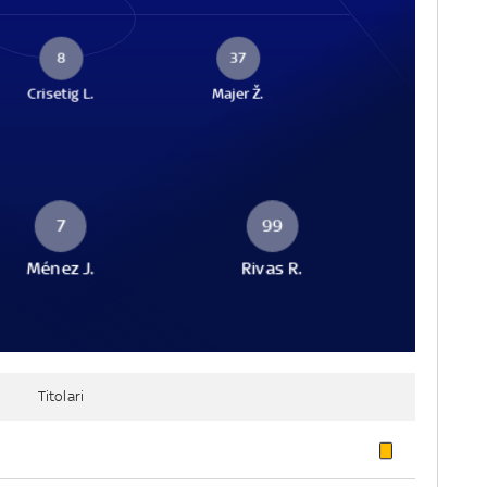
8
37
Crisetig L.
Majer Ž.
7
99
Ménez J.
Rivas R.
Titolari