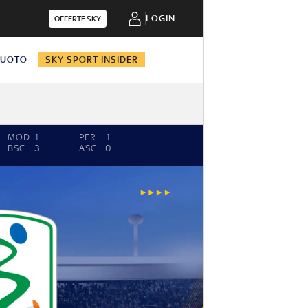
LOGIN
OFFERTE SKY
NUOTO
SKY SPORT INSIDER
MOD
1
PER
1
BSC
3
ASC
0