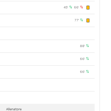
45'
66'
77'
88'
66'
66'
Allenatore