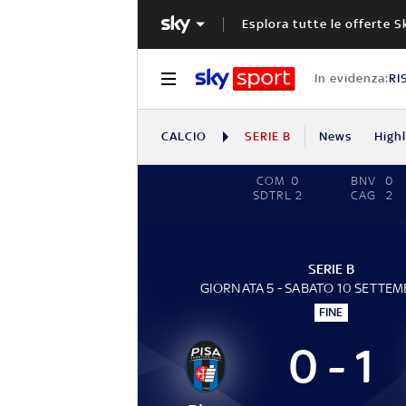
Esplora tutte le offerte S
In evidenza:
RI
CALCIO
SERIE B
News
High
COM
0
BNV
0
SDTRL
2
CAG
2
SERIE B
GIORNATA 5 - SABATO 10 SETTEM
FINE
0 - 1