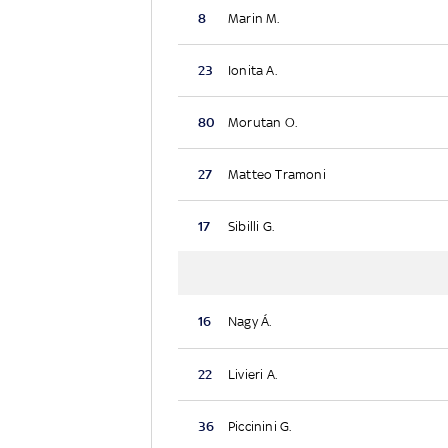
8
Marin M.
23
Ionita A.
80
Morutan O.
27
Matteo Tramoni
17
Sibilli G.
16
Nagy Á.
22
Livieri A.
36
Piccinini G.