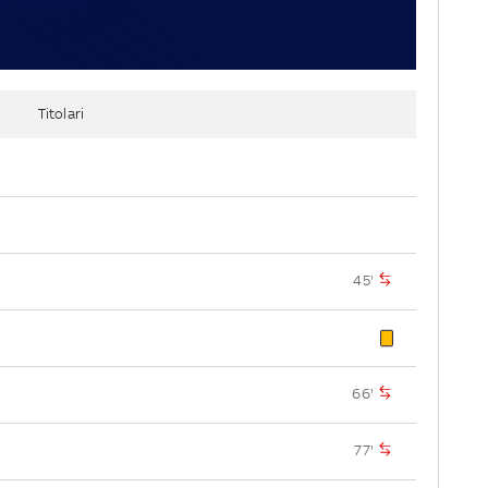
Titolari
45'
66'
77'