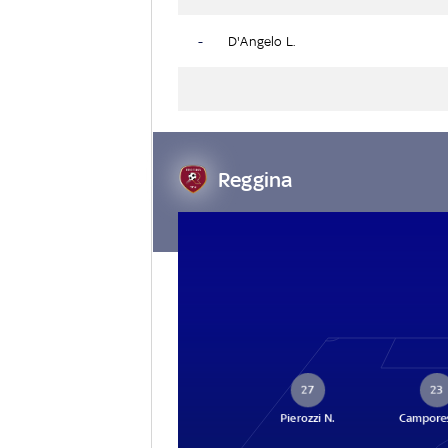
-
D'Angelo L.
Reggina
27
23
Pierozzi N.
Campore