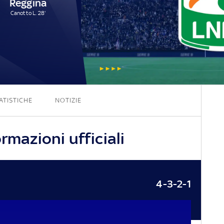
Reggina
Canotto L. 28'
0 - 1
ATISTICHE
NOTIZIE
rmazioni ufficiali
4-3-2-1