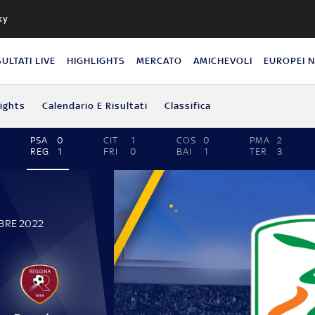
ky
SULTATI LIVE
HIGHLIGHTS
MERCATO
AMICHEVOLI
EUROPEI 
lights
Calendario E Risultati
Classifica
PSA
0
CIT
1
COS
0
PMA
2
REG
1
FRI
0
BAI
1
TER
3
BRE 2022