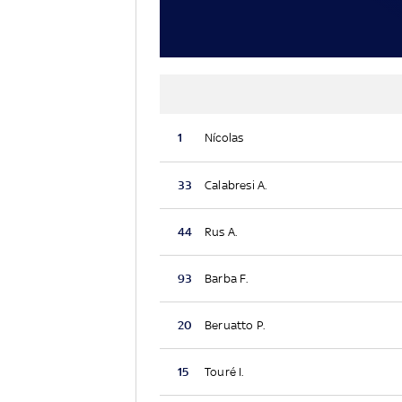
1
Nícolas
33
Calabresi A.
44
Rus A.
93
Barba F.
20
Beruatto P.
15
Touré I.