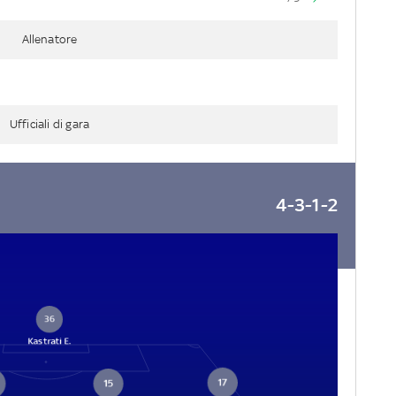
Allenatore
Ufficiali di gara
4-3-1-2
36
Kastrati E.
17
15