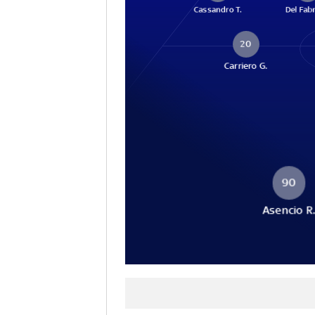
Cassandro T.
Del Fabr
20
Carriero G.
90
Asencio R