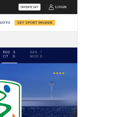
LOGIN
OFFERTE SKY
NUOTO
SKY SPORT INSIDER
REG
3
GEN
1
CIT
0
MOD
0