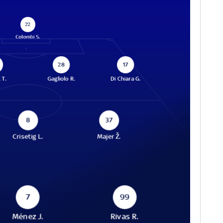
22
Colombi S.
28
17
 T.
Gagliolo R.
Di Chiara G.
8
37
Crisetig L.
Majer Ž.
7
99
Ménez J.
Rivas R.