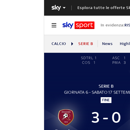
Esplora tutte le offerte S
In evidenza:
RI
CALCIO
SERIE B
News
High
SDTRL
1
ASC
1
COS
1
PMA
3
SERIE B
GIORNATA 6 - SABATO 17 SETTEM
FINE
3 - 0