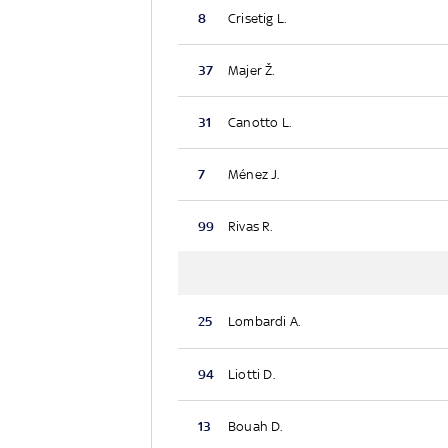
8
Crisetig L.
37
Majer Ž.
31
Canotto L.
7
Ménez J.
99
Rivas R.
25
Lombardi A.
94
Liotti D.
13
Bouah D.