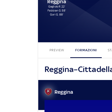
Reggina
Gagliolo R. 22'
Fabbian G. 58'
Gori G. 88'
PREVIEW
FORMAZIONI
ST
Reggina–Cittadella,
Reggina