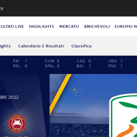
ky
SULTATI LIVE
HIGHLIGHTS
MERCATO
AMICHEVOLI
EUROPEI 
lights
Calendario E Risultati
Classifica
FRI
1
COM
3
CAG
0
VEN
1
PAL
0
SPAL
3
BAI
1
PSA
1
BRE 2022