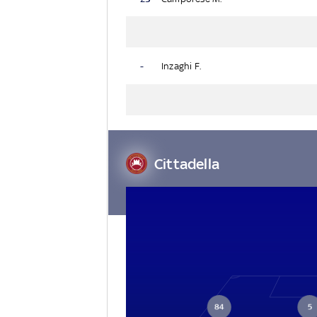
-
Inzaghi F.
Cittadella
84
5