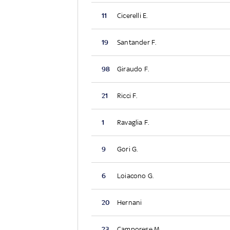
11
Cicerelli E.
19
Santander F.
98
Giraudo F.
21
Ricci F.
1
Ravaglia F.
9
Gori G.
6
Loiacono G.
20
Hernani
23
Camporese M.