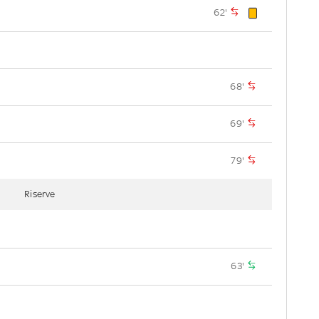
62'
68'
69'
79'
Riserve
63'