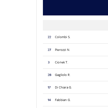
22
Colombi S.
27
Pierozzi N.
3
Cionek T.
28
Gagliolo R.
17
Di Chiara G.
14
Fabbian G.