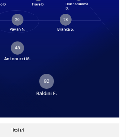
Donnarumma
o D.
Frare D.
D.
26
23
Pavan N.
Branca S.
48
Antonucci M.
92
.
Baldini E.
Titolari