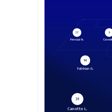
27
3
Pierozzi N.
Cionek
14
Fabbian G.
31
Canotto L.