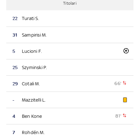
Titolari
22
Turati S.
31
Sampirisi M.
5
Lucioni F.
25
Szyminski P.
66'
29
Cotali M.
-
Mazzitelli L.
81'
4
Ben Kone
7
Rohdén M.