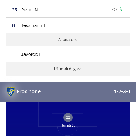
70'
25
Pierini N.
8
Tessmann T.
Allenatore
-
Javorcic I.
Ufficiali di gara
Frosinone
4-2-3-1
22
Turati S.