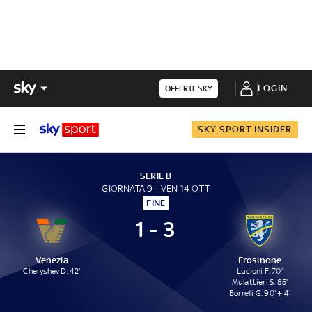
LOGIN
OFFERTE SKY
SKY SPORT INSIDER
SERIE B
GIORNATA 9 - VEN 14 OTT
FINE
1 - 3
Venezia
Frosinone
Cheryshev D. 42'
Lucioni F. 70'
Mulattieri S. 85'
Borrelli G. 90' + 4'