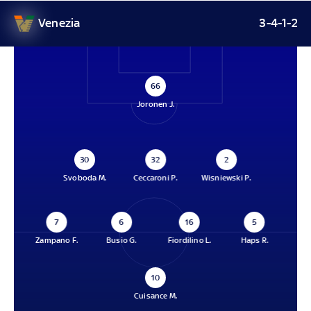
Venezia
3-4-1-2
66
Joronen J.
30
32
2
Svoboda M.
Ceccaroni P.
Wisniewski P.
7
6
16
5
Zampano F.
Busio G.
Fiordilino L.
Haps R.
10
Cuisance M.