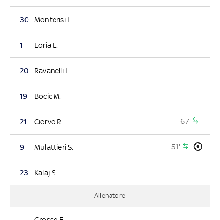
30
Monterisi I.
1
Loria L.
20
Ravanelli L.
19
Bocic M.
67'
21
Ciervo R.
51'
9
Mulattieri S.
23
Kalaj S.
Allenatore
-
Grosso F.