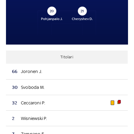
20
21
Pohjanpalo J.
Cheryshev D.
Titolari
66
Joronen J.
30
Svoboda M.
32
Ceccaroni P.
2
Wisniewski P.
7
Zampano F.