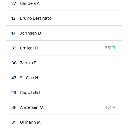
27
Candela A.
12
Bruno Bertinato
17
Johnsen D.
66'
33
Crnigoj D.
36
Zabala F.
47
St. Clair H.
23
Ceppitelli L.
45'
38
Andersen M.
31
Ullmann M.