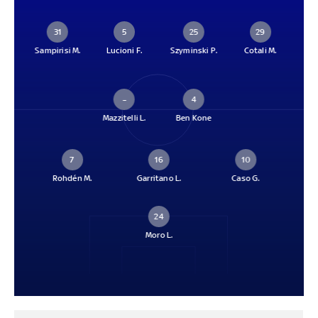
31
5
25
29
Sampirisi M.
Lucioni F.
Szyminski P.
Cotali M.
–
4
Mazzitelli L.
Ben Kone
7
16
10
Rohdén M.
Garritano L.
Caso G.
24
Moro L.