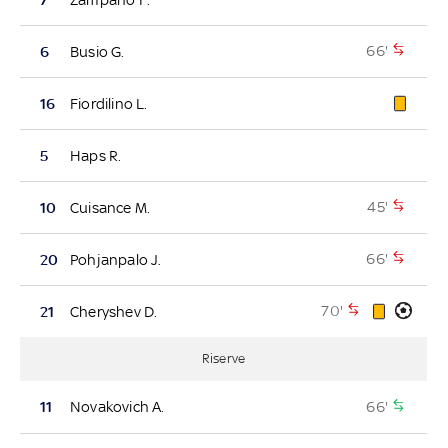
66'
6
Busio G.
16
Fiordilino L.
5
Haps R.
45'
10
Cuisance M.
66'
20
Pohjanpalo J.
70'
21
Cheryshev D.
Riserve
66'
11
Novakovich A.