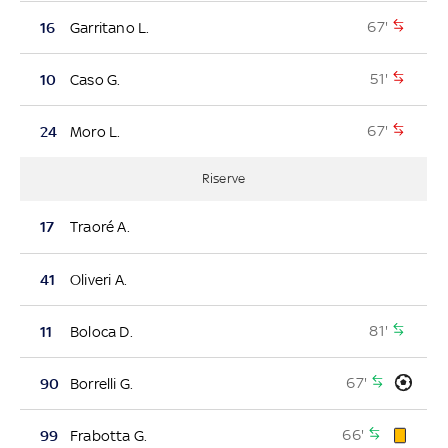
67'
16
Garritano L.
51'
10
Caso G.
67'
24
Moro L.
Riserve
17
Traoré A.
41
Oliveri A.
81'
11
Boloca D.
67'
90
Borrelli G.
66'
99
Frabotta G.