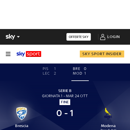
LOGIN
OFFERTE SKY
SKY SPORT INSIDER
PIS
1
BRE
0
LEC
2
MOD
1
SERIE B
GIORNATA 1 - MAR 24 OTT
FINE
0 - 1
Brescia
Modena