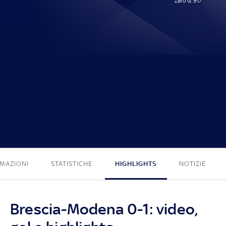
Zaro G. 90'
0 - 1
MAZIONI
STATISTICHE
HIGHLIGHTS
NOTIZIE
Brescia-Modena 0-1: video,