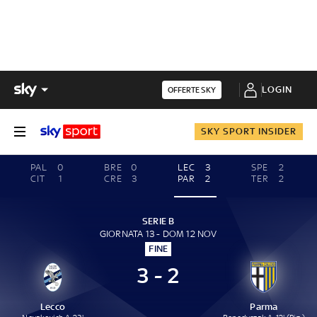
LOGIN
OFFERTE SKY
SKY SPORT INSIDER
PAL
0
BRE
0
LEC
3
SPE
2
CIT
1
CRE
3
PAR
2
TER
2
SERIE B
GIORNATA 13 - DOM 12 NOV
FINE
3 - 2
Lecco
Parma