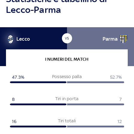
Lecco-Parma
Lecco
Parma
VS
I NUMERI DEL MATCH
Possesso palla
47.3%
52.7%
Tiri in porta
8
7
Tiri totali
16
12