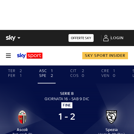
LOGIN
OFFERTE SKY
SKY SPORT INSIDER
TER
2
ASC
1
CIT
2
CRE
1
FER
1
SPE
2
COS
0
VEN
0
SERIE B
GIORNATA 16 - SAB 9 DIC
FINE
1 - 2
Ascoli
Spezia