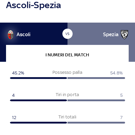
Ascoli-Spezia
Ascoli
Spezia
VS
I NUMERI DEL MATCH
Possesso palla
45.2%
54.8%
Tiri in porta
4
5
Tiri totali
12
7