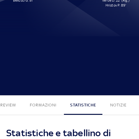
Bellusci G. 51'
Verde D. 22' (Rig.)
Hristov P. 89'
1 - 2
PREVIEW
FORMAZIONI
STATISTICHE
NOTIZIE
Statistiche e tabellino di