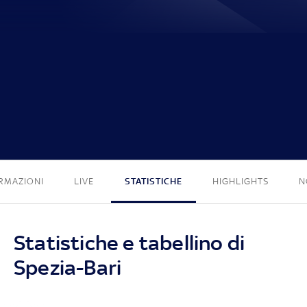
1 - 0
RMAZIONI
LIVE
STATISTICHE
HIGHLIGHTS
N
Statistiche e tabellino di
Spezia-Bari