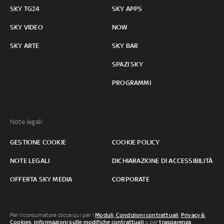
SKY TG24
SKY APPS
SKY VIDEO
NOW
SKY ARTE
SKY BAR
SPAZI SKY
PROGRAMMI
Note legali:
GESTIONE COOKIE
COOKIE POLICY
NOTE LEGALI
DICHIARAZIONE DI ACCESSIBILITÀ
OFFERTA SKY MEDIA
CORPORATE
Per il consumatore clicca qui per i
Moduli, Condizioni contrattuali
,
Privacy &
Cookies
,
informazioni sulle modifiche contrattuali
o per
trasparenza