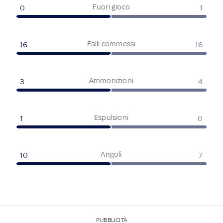
Fuori gioco
0
1
Falli commessi
16
16
Ammonizioni
3
4
Espulsioni
1
0
Angoli
10
7
PUBBLICITÀ