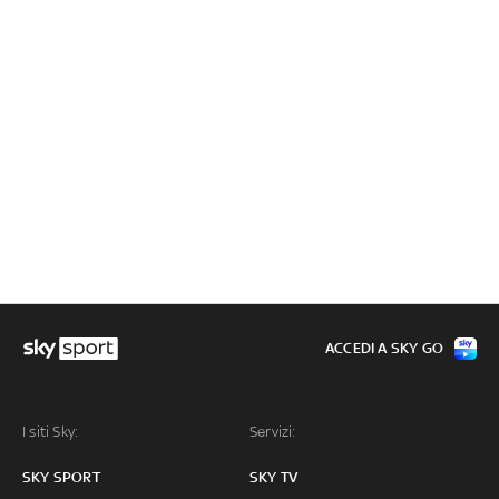
ACCEDI A SKY GO
I siti Sky:
Servizi:
SKY SPORT
SKY TV