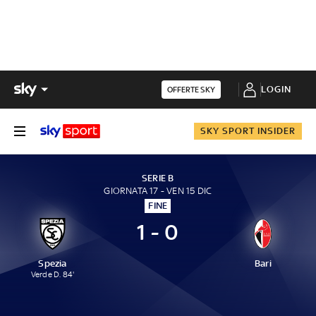
LOGIN
OFFERTE SKY
SKY SPORT INSIDER
SERIE B
GIORNATA 17 - VEN 15 DIC
FINE
1 - 0
Spezia
Bari
Verde D. 84'