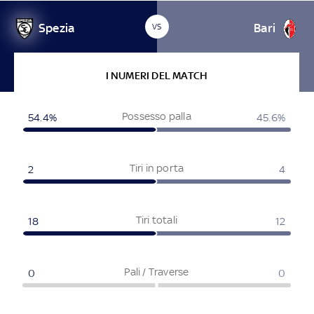
Spezia
Bari
VS
I NUMERI DEL MATCH
Possesso palla
54.4%
45.6%
Tiri in porta
2
4
Tiri totali
18
12
Pali / Traverse
0
0