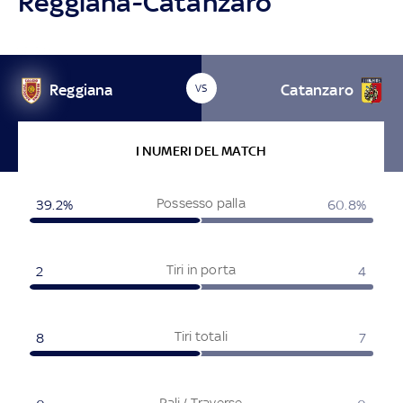
Reggiana-Catanzaro
Reggiana
Catanzaro
VS
I NUMERI DEL MATCH
Possesso palla
39.2%
60.8%
Tiri in porta
2
4
Tiri totali
8
7
Pali / Traverse