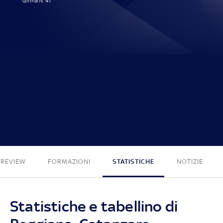
Girma N. 41'
1 - 0
PREVIEW
FORMAZIONI
STATISTICHE
NOTIZIE
Statistiche e tabellino di