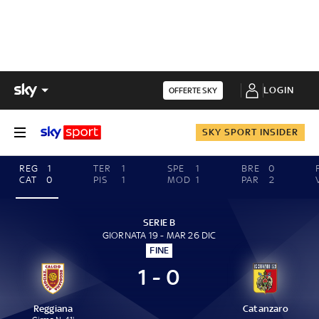
LOGIN
OFFERTE SKY
SKY SPORT INSIDER
REG
1
TER
1
SPE
1
BRE
0
CAT
0
PIS
1
MOD
1
PAR
2
SERIE B
GIORNATA 19 - MAR 26 DIC
FINE
1 - 0
Reggiana
Catanzaro