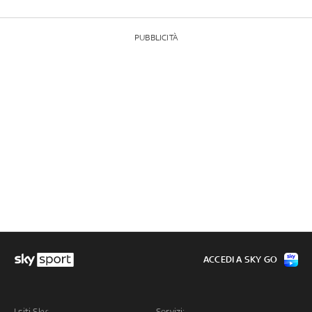
PUBBLICITÀ
ACCEDI A SKY GO
I siti Sky:
Servizi: