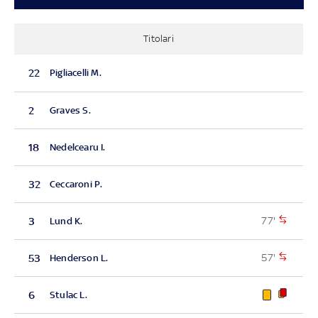
Titolari
22
Pigliacelli M.
2
Graves S.
18
Nedelcearu I.
32
Ceccaroni P.
77'
3
Lund K.
57'
53
Henderson L.
6
Stulac L.