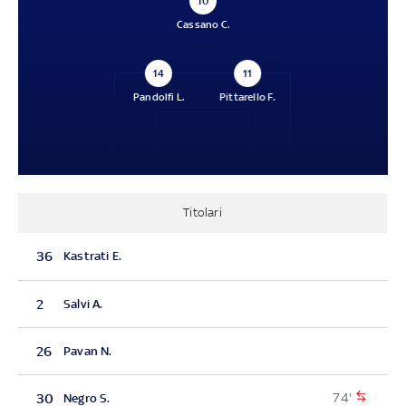
10
Cassano C.
14
11
Pandolfi L.
Pittarello F.
Titolari
36
Kastrati E.
2
Salvi A.
26
Pavan N.
74'
30
Negro S.