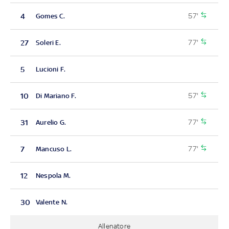
57'
4
Gomes C.
77'
27
Soleri E.
5
Lucioni F.
57'
10
Di Mariano F.
77'
31
Aurelio G.
77'
7
Mancuso L.
12
Nespola M.
30
Valente N.
Allenatore