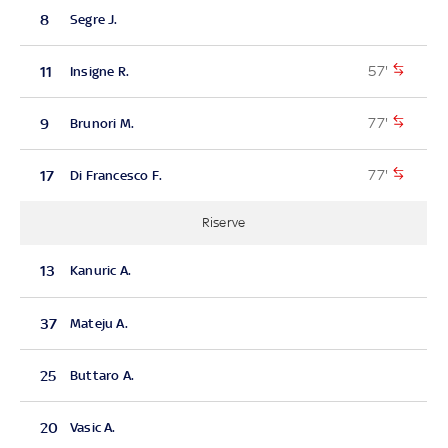
8
Segre J.
57'
11
Insigne R.
77'
9
Brunori M.
77'
17
Di Francesco F.
Riserve
13
Kanuric A.
37
Mateju A.
25
Buttaro A.
20
Vasic A.