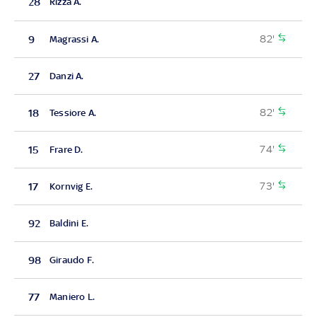
28
Rizza A.
82'
9
Magrassi A.
27
Danzi A.
82'
18
Tessiore A.
74'
15
Frare D.
73'
17
Kornvig E.
92
Baldini E.
98
Giraudo F.
77
Maniero L.