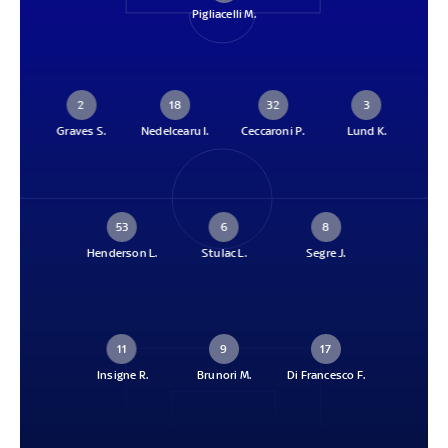
Pigliacelli M.
2
18
32
3
Graves S.
Nedelcearu I.
Ceccaroni P.
Lund K.
53
6
8
Henderson L.
Stulac L.
Segre J.
11
9
17
Insigne R.
Brunori M.
Di Francesco F.