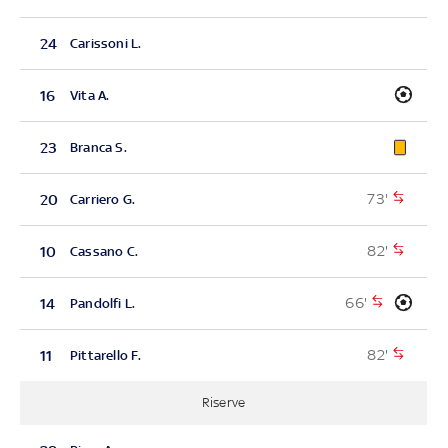
24
Carissoni L.
16
Vita A.
23
Branca S.
73'
20
Carriero G.
82'
10
Cassano C.
66'
14
Pandolfi L.
82'
11
Pittarello F.
Riserve