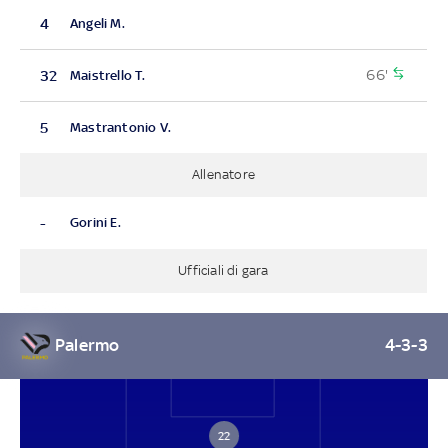
4
Angeli M.
66'
32
Maistrello T.
5
Mastrantonio V.
Allenatore
-
Gorini E.
Ufficiali di gara
Palermo
4-3-3
22