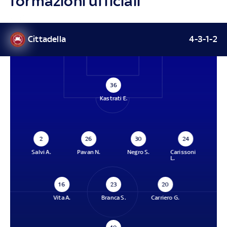
formazioni ufficiali
Cittadella
4-3-1-2
36
Kastrati E.
2
26
30
24
Salvi A.
Pavan N.
Negro S.
Carissoni
L.
16
23
20
Vita A.
Branca S.
Carriero G.