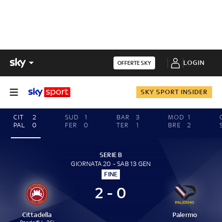
LOGIN
OFFERTE SKY
SKY SPORT INSIDER
CIT
2
SUD
1
BAR
3
MOD
1
PAL
0
FER
0
TER
1
BRE
2
SERIE B
GIORNATA 20 - SAB 13 GEN
FINE
2 - 0
Cittadella
Palermo