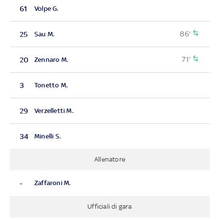
61
Volpe G.
86'
25
Sau M.
71'
20
Zennaro M.
3
Tonetto M.
29
Verzelletti M.
34
Minelli S.
Allenatore
-
Zaffaroni M.
Ufficiali di gara