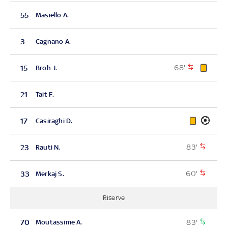
55
Masiello A.
3
Cagnano A.
68'
15
Broh J.
21
Tait F.
17
Casiraghi D.
83'
23
Rauti N.
60'
33
Merkaj S.
Riserve
83'
70
Moutassime A.