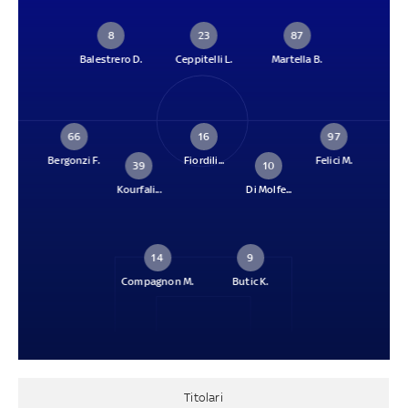
8
23
87
Balestrero D.
Ceppitelli L.
Martella B.
66
16
97
Bergonzi F.
Fiordili...
Felici M.
39
10
Kourfali...
Di Molfe...
14
9
Compagnon M.
Butic K.
Titolari