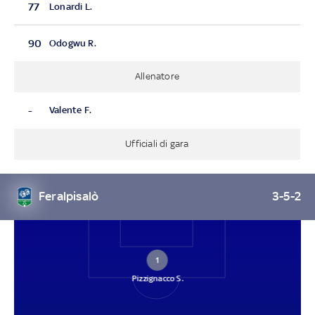
77
Lonardi L.
90
Odogwu R.
Allenatore
-
Valente F.
Ufficiali di gara
Feralpisalò
3-5-2
1
Pizzignacco S.