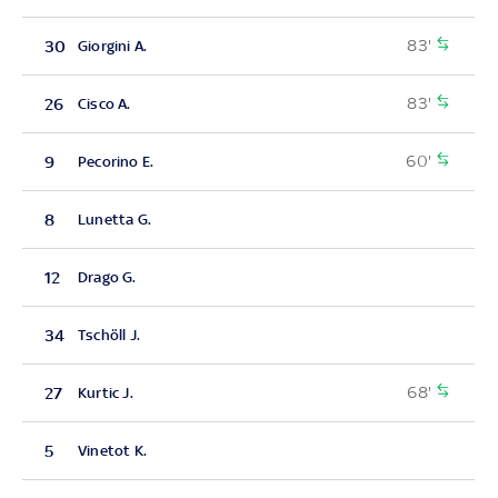
83'
30
Giorgini A.
83'
26
Cisco A.
60'
9
Pecorino E.
8
Lunetta G.
12
Drago G.
34
Tschöll J.
68'
27
Kurtic J.
5
Vinetot K.