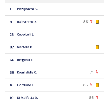
1
Pizzignacco S.
86'
8
Balestrero D.
23
Ceppitelli L.
87
Martella B.
66
Bergonzi F.
71'
39
Kourfalidis C.
86'
16
Fiordilino L.
86'
10
Di Molfetta D.