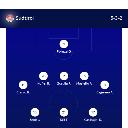
Sudtirol
5-3-2
1
Poluzzi G.
28
2
55
Kofler R.
Scaglia F.
Masiello A.
11
3
Ciervo R.
Cagnano A.
15
21
17
Broh J.
Tait F.
Casiraghi D.