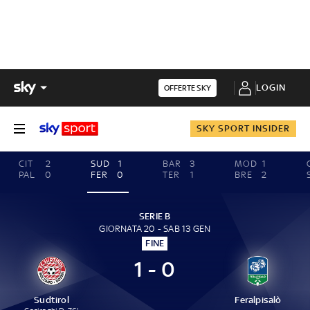
LOGIN
OFFERTE SKY
SKY SPORT INSIDER
CIT
2
SUD
1
BAR
3
MOD
1
PAL
0
FER
0
TER
1
BRE
2
SERIE B
GIORNATA 20 - SAB 13 GEN
FINE
1 - 0
Sudtirol
Feralpisalò