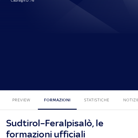
Casiraghi D. 76'
1 - 0
PREVIEW
FORMAZIONI
STATISTICHE
NOTIZI
Sudtirol–Feralpisalò, le
formazioni ufficiali