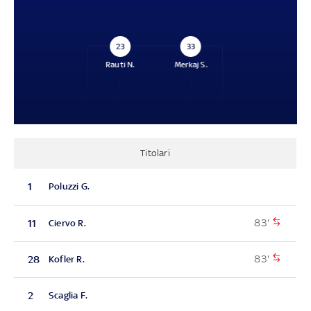
23
33
Rauti N.
Merkaj S.
Titolari
1
Poluzzi G.
83'
11
Ciervo R.
83'
28
Kofler R.
2
Scaglia F.