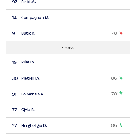
97
Felici M.
14
Compagnon M.
78'
9
Butic K.
Riserve
19
Pilati A.
86'
30
Pietrelli A.
78'
91
La Mantia A.
77
Gjyla B.
86'
27
Hergheligiu D.