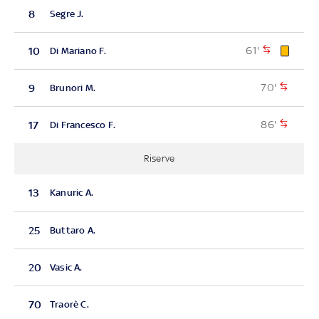
8
Segre J.
61'
10
Di Mariano F.
70'
9
Brunori M.
86'
17
Di Francesco F.
Riserve
13
Kanuric A.
25
Buttaro A.
20
Vasic A.
70
Traorè C.