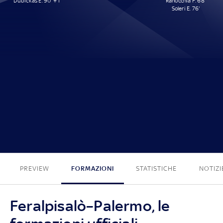
Dubickas E. 90' + 1'
Ranocchia F. 68'
Soleri E. 76'
1 - 2
PREVIEW
FORMAZIONI
STATISTICHE
NOTIZI
Feralpisalò–Palermo, le