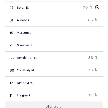
70'
27
Soleri E.
86'
31
Aurelio G.
15
Marconi I.
7
Mancuso L.
86'
53
Henderson L.
70'
80
Coulibaly M.
12
Nespola M.
61'
11
Insigne R.
Allenatore