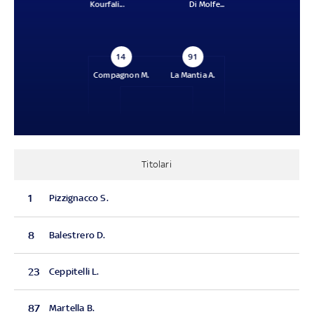
Kourfali...
Di Molfe...
14
91
Compagnon M.
La Mantia A.
Titolari
1
Pizzignacco S.
8
Balestrero D.
23
Ceppitelli L.
87
Martella B.