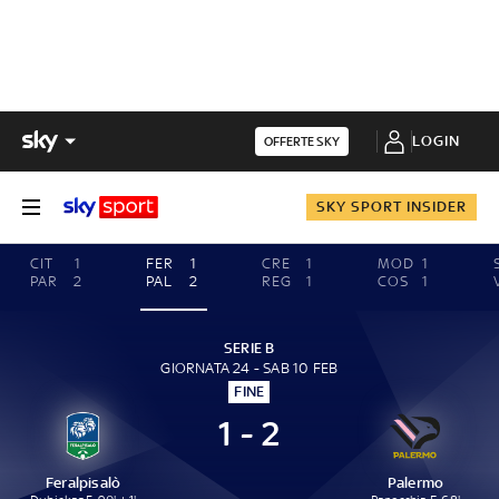
LOGIN
OFFERTE SKY
SKY SPORT INSIDER
CIT
1
FER
1
CRE
1
MOD
1
PAR
2
PAL
2
REG
1
COS
1
SERIE B
GIORNATA 24 - SAB 10 FEB
FINE
1 - 2
Feralpisalò
Palermo