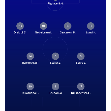
Pigliacelli M.
23
18
32
3
Diakité S.
Nedelcearu I.
Ceccaroni P.
Lund K.
14
6
8
Ranocchia F.
Stulac L.
Segre J.
10
9
17
Di Mariano F.
Brunori M.
Di Francesco F.