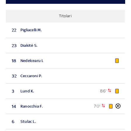
Titolari
22
Pigliacelli M.
23
Diakité S.
18
Nedelcearu I.
32
Ceccaroni P.
86'
3
Lund K.
70'
14
Ranocchia F.
6
Stulac L.