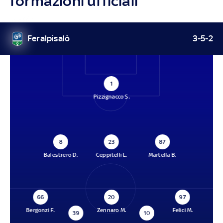
formazioni ufficiali
Feralpisalò
3-5-2
1
Pizzignacco S.
8
23
87
Balestrero D.
Ceppitelli L.
Martella B.
66
20
97
Bergonzi F.
Zennaro M.
Felici M.
39
10