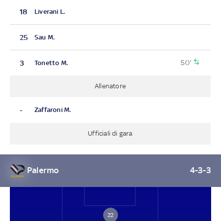
18
Liverani L.
25
Sau M.
50'
3
Tonetto M.
Allenatore
-
Zaffaroni M.
Ufficiali di gara
Palermo
4-3-3
22