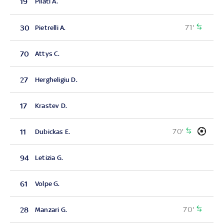
19
Pilati A.
71'
30
Pietrelli A.
70
Attys C.
27
Hergheligiu D.
17
Krastev D.
70'
11
Dubickas E.
94
Letizia G.
61
Volpe G.
70'
28
Manzari G.