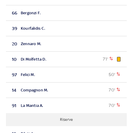
66
Bergonzi F.
39
Kourfalidis C.
20
Zennaro M.
71'
10
Di Molfetta D.
50'
97
Felici M.
70'
14
Compagnon M.
70'
91
La Mantia A.
Riserve