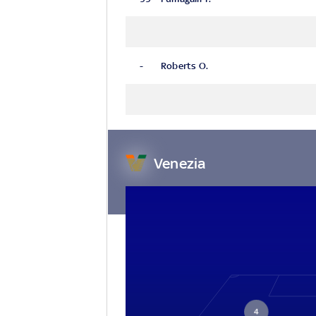
-
Roberts O.
Venezia
4