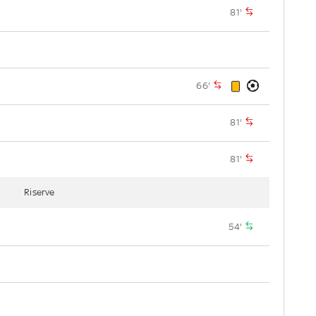
81'
66'
81'
81'
Riserve
54'