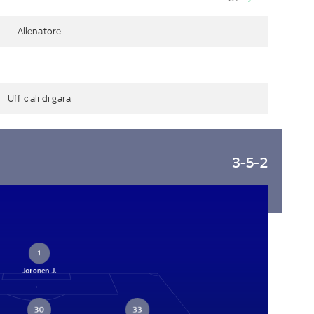
Allenatore
Ufficiali di gara
3-5-2
1
Joronen J.
30
33