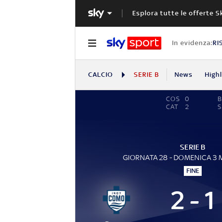
Esplora tutte le offerte S
In evidenza:
RI
CALCIO
SERIE B
News
High
COS
0
B
CAT
2
S
SERIE B
GIORNATA 28 - DOMENICA 3
FINE
2 - 1