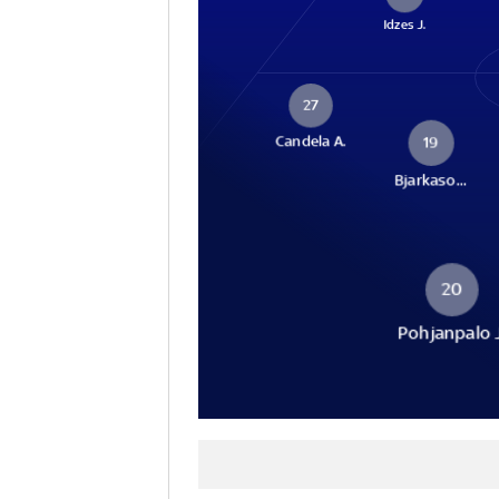
Idzes J.
27
Candela A.
19
Bjarkaso...
20
Pohjanpalo 