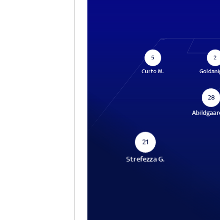
5
2
Curto M.
Goldani
28
Abildgaar
21
Strefezza G.