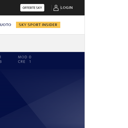
LOGIN
OFFERTE SKY
NUOTO
SKY SPORT INSIDER
1
MOD
0
3
CRE
1