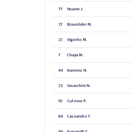
77
Nsame J.
27
Braunöder M.
22
Vigorito M.
7
Chajia M.
44
Ioannou N.
23
Gioacchini N.
10
Cutrone P.
84
Cassandro T.
99
Fumagalli T.