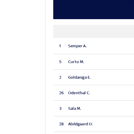
1
Semper A.
5
Curto M.
2
Goldaniga E.
26
Odenthal C.
3
Sala M.
28
Abildgaard O.