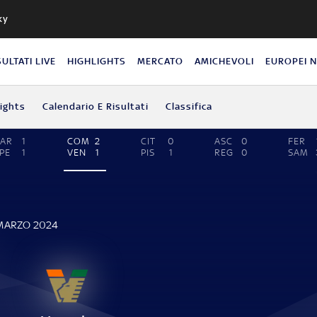
ky
SULTATI LIVE
HIGHLIGHTS
MERCATO
AMICHEVOLI
EUROPEI 
lights
Calendario E Risultati
Classifica
AR
1
COM
2
CIT
0
ASC
0
FER
PE
1
VEN
1
PIS
1
REG
0
SAM
 MARZO 2024