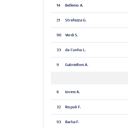
14
Bellemo A.
21
Strefezza G.
90
Verdi S.
33
da Cunha L.
9
Gabrielloni A.
6
Iovine A.
32
Rispoli F.
93
Barba F.