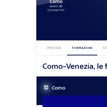
Como
Verdi S. 38'
Cutrone P. 90'
PREVIEW
FORMAZIONI
ST
Como–Venezia, le f
Como