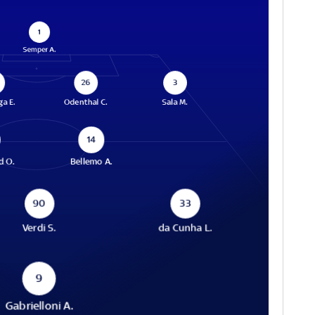
1
Semper A.
26
3
ga E.
Odenthal C.
Sala M.
14
d O.
Bellemo A.
90
33
Verdi S.
da Cunha L.
9
Gabrielloni A.