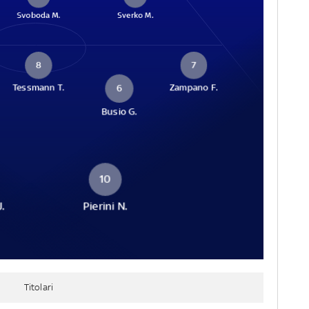
Svoboda M.
Sverko M.
8
7
Tessmann T.
Zampano F.
6
Busio G.
10
J.
Pierini N.
Titolari