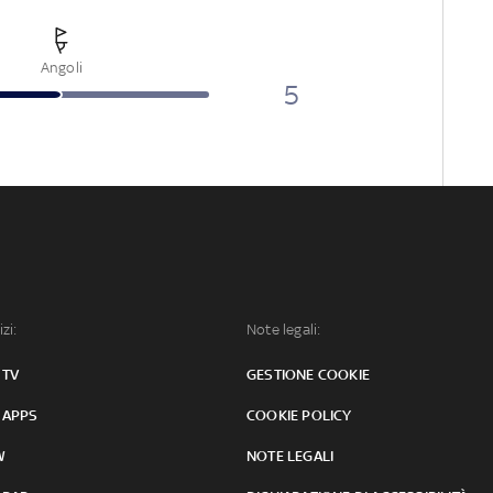
Angoli
5
izi:
Note legali:
 TV
GESTIONE COOKIE
 APPS
COOKIE POLICY
W
NOTE LEGALI