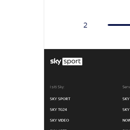
2
I siti Sky:
Serv
SKY SPORT
SKY
SKY TG24
SKY
SKY VIDEO
NO