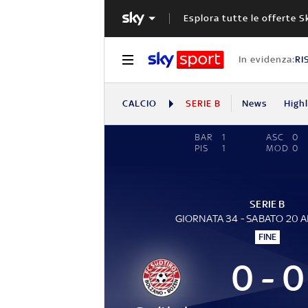
Esplora tutte le offerte S
In evidenza:
RI
CALCIO
SERIE B
News
High
BAR
1
ASC
0
PIS
1
MOD
0
SERIE B
GIORNATA 34 - SABATO 20 A
FINE
0 - 0