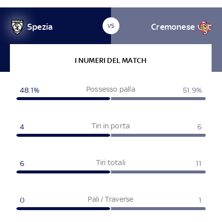
Spezia
Cremonese
VS
I NUMERI DEL MATCH
Possesso palla
48.1%
51.9%
Tiri in porta
4
6
Tiri totali
6
11
Pali / Traverse
0
1