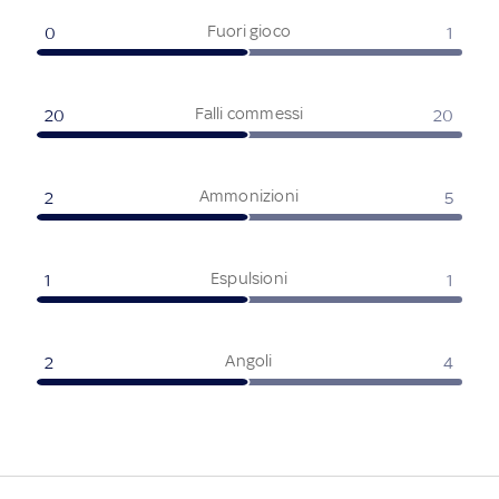
Fuori gioco
0
1
Falli commessi
20
20
Ammonizioni
2
5
Espulsioni
1
1
Angoli
2
4