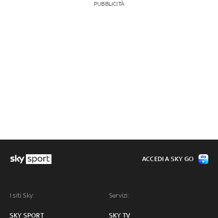
PUBBLICITÀ
ACCEDI A SKY GO
I siti Sky:
Servizi:
SKY SPORT
SKY TV