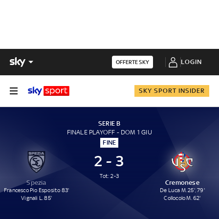
LOGIN
OFFERTE SKY
SKY SPORT INSIDER
SERIE B
FINALE PLAYOFF - DOM 1 GIU
FINE
2 - 3
Tot: 2-3
Spezia
Cremonese
Francesco Pio Esposito 83'
De Luca M. 25', 79'
Vignali L. 85'
Collocolo M. 62'