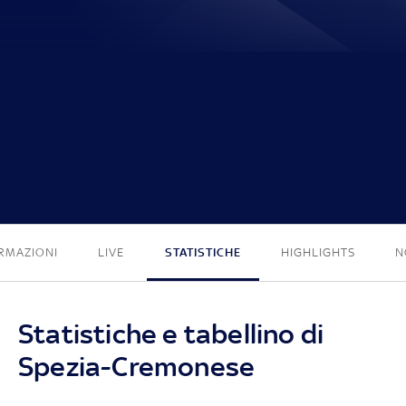
2 - 3
RMAZIONI
LIVE
STATISTICHE
HIGHLIGHTS
N
Statistiche e tabellino di
Spezia-Cremonese