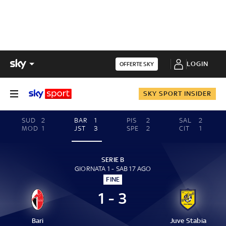
LOGIN
OFFERTE SKY
SKY SPORT INSIDER
SUD
2
BAR
1
PIS
2
SAL
2
MOD
1
JST
3
SPE
2
CIT
1
SERIE B
GIORNATA 1 - SAB 17 AGO
FINE
1 - 3
Bari
Juve Stabia