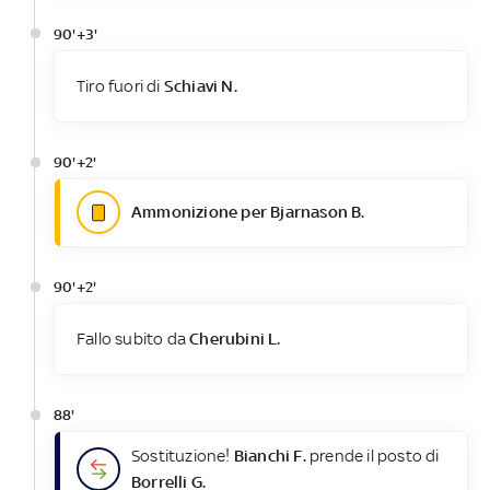
90'+3'
Tiro fuori di
Schiavi N.
90'+2'
Ammonizione per Bjarnason B.
90'+2'
Fallo subito da
Cherubini L.
88'
Sostituzione!
Bianchi F.
prende il posto di
Borrelli G.