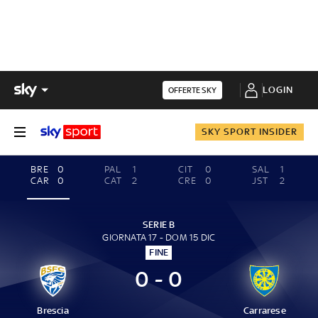
LOGIN
OFFERTE SKY
SKY SPORT INSIDER
BRE
0
PAL
1
CIT
0
SAL
1
CAR
0
CAT
2
CRE
0
JST
2
SERIE B
GIORNATA 17 - DOM 15 DIC
FINE
0 - 0
Brescia
Carrarese