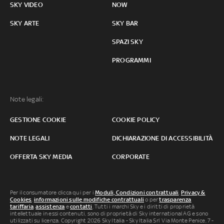
SKY VIDEO
NOW
SKY ARTE
SKY BAR
SPAZI SKY
PROGRAMMI
Note legali:
GESTIONE COOKIE
COOKIE POLICY
NOTE LEGALI
DICHIARAZIONE DI ACCESSIBILITÀ
OFFERTA SKY MEDIA
CORPORATE
Per il consumatore clicca qui per i
Moduli, Condizioni contrattuali
,
Privacy &
Cookies
,
informazioni sulle modifiche contrattuali
o per
trasparenza
tariffaria
,
assistenza
e
contatti
. Tutti i marchi Sky e i diritti di proprietà
intellettuale in essi contenuti, sono di proprietà di Sky international AG e sono
utilizzati su licenza. Copyright 2026 Sky Italia - Sky Italia Srl Via Monte Penice, 7 -