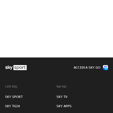
ACCEDI A SKY GO
I siti Sky:
Servizi:
SKY SPORT
SKY TV
SKY TG24
SKY APPS