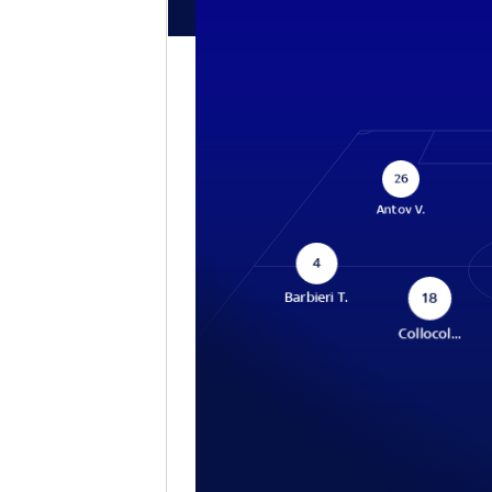
26
Antov V.
4
18
Barbieri T.
Collocol...