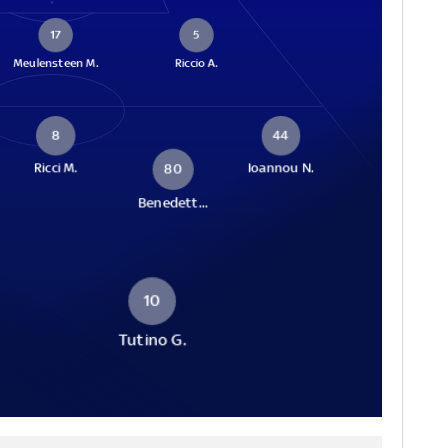
17
5
Meulensteen M.
Riccio A.
8
44
Ricci M.
Ioannou N.
80
Benedett...
10
Tutino G.