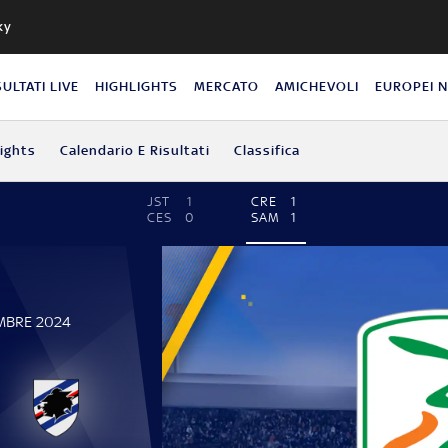
ky
SULTATI LIVE
HIGHLIGHTS
MERCATO
AMICHEVOLI
EUROPEI 
lights
Calendario E Risultati
Classifica
JST
1
CRE
1
CES
0
SAM
1
EMBRE 2024