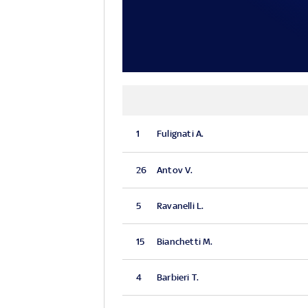
1
Fulignati A.
26
Antov V.
5
Ravanelli L.
15
Bianchetti M.
4
Barbieri T.