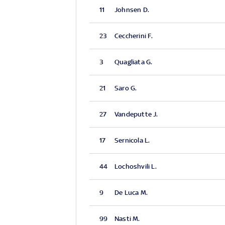
11
Johnsen D.
23
Ceccherini F.
3
Quagliata G.
21
Saro G.
27
Vandeputte J.
17
Sernicola L.
44
Lochoshvili L.
9
De Luca M.
99
Nasti M.