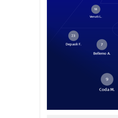
18
Venuti L.
23
Depaoli F.
7
Bellemo A.
9
Coda M.