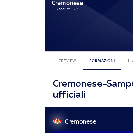
Cremonese
Vázquez F. 61'
PREVIEW
FORMAZIONI
LI
Cremonese–Sampdo
ufficiali
Cremonese