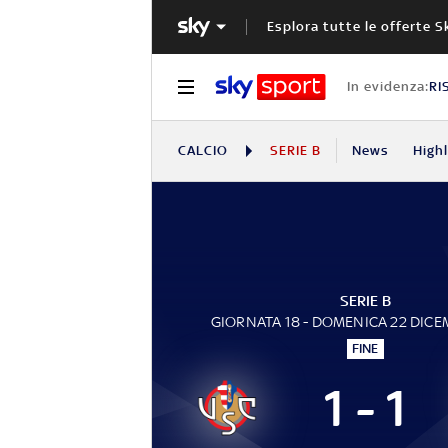
Esplora tutte le offerte S
In evidenza:
RI
CALCIO
SERIE B
News
High
SERIE B
GIORNATA 18 - DOMENICA 22 DIC
FINE
1 - 1