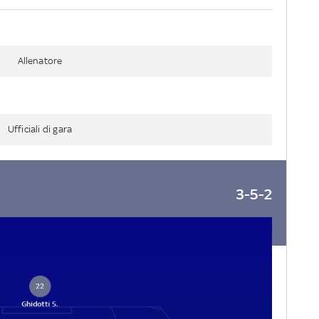
Allenatore
Ufficiali di gara
3-5-2
22
Ghidotti S.