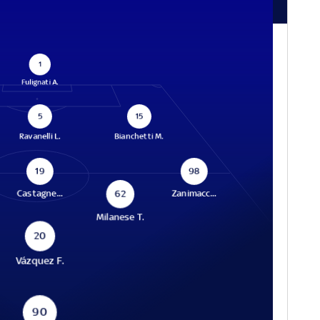
1
Fulignati A.
5
15
Ravanelli L.
Bianchetti M.
19
98
62
Castagne...
Zanimacc...
Milanese T.
20
Vázquez F.
90