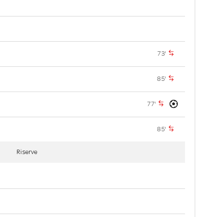
73'
85'
77'
85'
Riserve