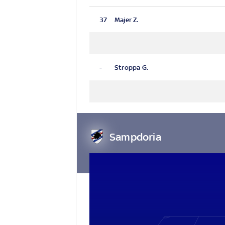
37
Majer Z.
-
Stroppa G.
Sampdoria