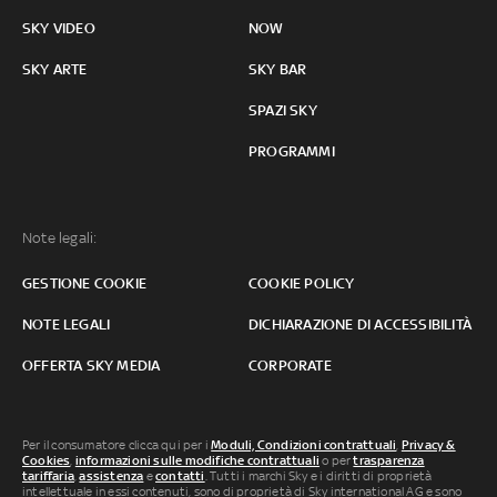
SKY VIDEO
NOW
SKY ARTE
SKY BAR
SPAZI SKY
PROGRAMMI
Note legali:
GESTIONE COOKIE
COOKIE POLICY
NOTE LEGALI
DICHIARAZIONE DI ACCESSIBILITÀ
OFFERTA SKY MEDIA
CORPORATE
Per il consumatore clicca qui per i
Moduli, Condizioni contrattuali
,
Privacy &
Cookies
,
informazioni sulle modifiche contrattuali
o per
trasparenza
tariffaria
,
assistenza
e
contatti
. Tutti i marchi Sky e i diritti di proprietà
intellettuale in essi contenuti, sono di proprietà di Sky international AG e sono