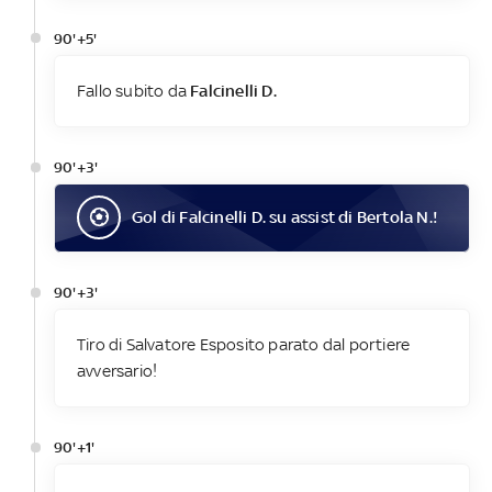
90'+5'
Fallo subito da
Falcinelli D.
90'+3'
Gol
di
Falcinelli D.
su assist di
Bertola N.
!
90'+3'
Tiro di Salvatore Esposito parato dal portiere
avversario!
90'+1'