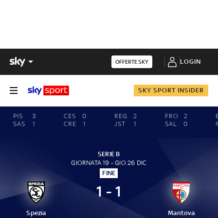
LOGIN
OFFERTE SKY
SKY SPORT INSIDER
PIS
3
CES
0
REG
2
FRO
2
SAS
1
CRE
1
JST
1
SAL
0
SERIE B
GIORNATA 19 - GIO 26 DIC
FINE
1 - 1
Spezia
Mantova