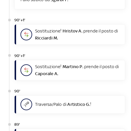
90'+1'
Sostituzione!
Hristov A.
prende il posto di
Ricciardi M.
90'+1'
Sostituzione!
Martino P.
prende il posto di
Caporale A.
90'
Traversa/Palo di
Artistico G.
!
89'