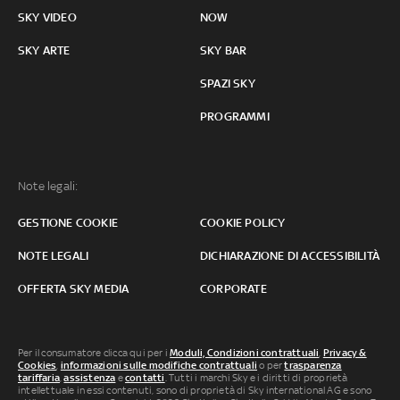
SKY VIDEO
NOW
SKY ARTE
SKY BAR
SPAZI SKY
PROGRAMMI
Note legali:
GESTIONE COOKIE
COOKIE POLICY
NOTE LEGALI
DICHIARAZIONE DI ACCESSIBILITÀ
OFFERTA SKY MEDIA
CORPORATE
Per il consumatore clicca qui per i
Moduli, Condizioni contrattuali
,
Privacy &
Cookies
,
informazioni sulle modifiche contrattuali
o per
trasparenza
tariffaria
,
assistenza
e
contatti
. Tutti i marchi Sky e i diritti di proprietà
intellettuale in essi contenuti, sono di proprietà di Sky international AG e sono