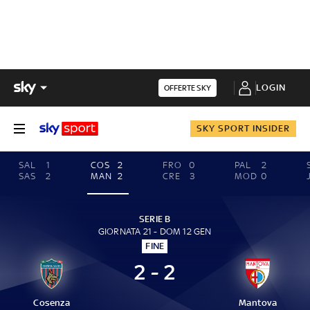
LOGIN
OFFERTE SKY
SKY SPORT INSIDER
SAL
1
COS
2
FRO
0
PAL
2
SAS
2
MAN
2
CRE
3
MOD
0
SERIE B
GIORNATA 21 - DOM 12 GEN
FINE
2 - 2
Cosenza
Mantova