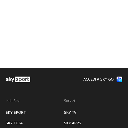
ACCEDI A SKY GO
I siti Sky:
Servizi:
SKY SPORT
SKY TV
SKY TG24
SKY APPS