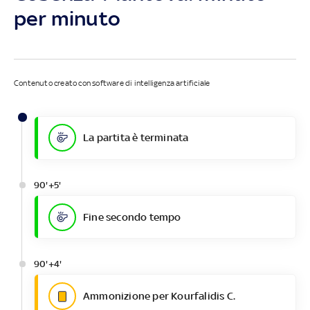
per minuto
Contenuto creato con software di intelligenza artificiale
La partita è terminata
90'+5'
Fine secondo tempo
90'+4'
Ammonizione per Kourfalidis C.