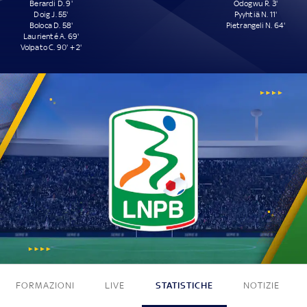
Berardi D. 9'
Odogwu R. 3'
Doig J. 55'
Pyyhtiä N. 11'
Boloca D. 58'
Pietrangeli N. 64'
Laurienté A. 69'
Volpato C. 90' + 2'
5 - 3
FORMAZIONI
LIVE
STATISTICHE
NOTIZIE