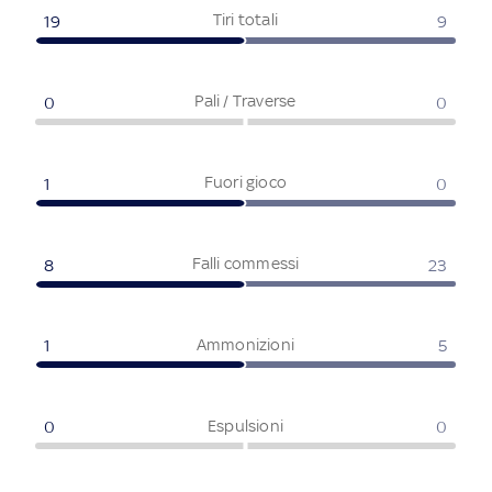
Tiri totali
19
9
Pali / Traverse
0
0
Fuori gioco
1
0
Falli commessi
8
23
Ammonizioni
1
5
Espulsioni
0
0