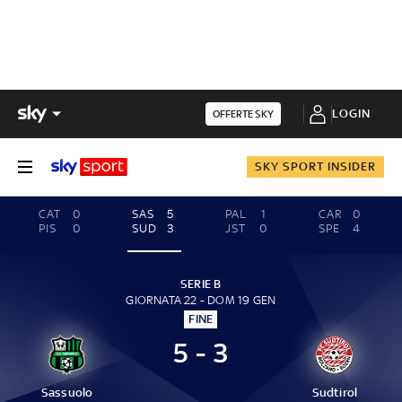
LOGIN
OFFERTE SKY
SKY SPORT INSIDER
CAT
0
SAS
5
PAL
1
CAR
0
PIS
0
SUD
3
JST
0
SPE
4
SERIE B
GIORNATA 22 - DOM 19 GEN
FINE
5 - 3
Sassuolo
Sudtirol