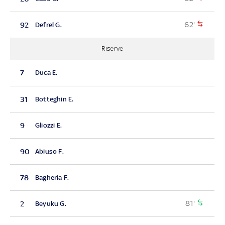
62'
92
Defrel G.
Riserve
7
Duca E.
31
Botteghin E.
9
Gliozzi E.
90
Abiuso F.
78
Bagheria F.
81'
2
Beyuku G.