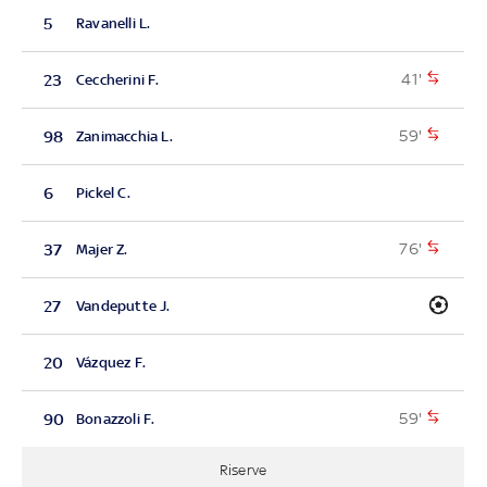
5
Ravanelli L.
41'
23
Ceccherini F.
59'
98
Zanimacchia L.
6
Pickel C.
76'
37
Majer Z.
27
Vandeputte J.
20
Vázquez F.
59'
90
Bonazzoli F.
Riserve