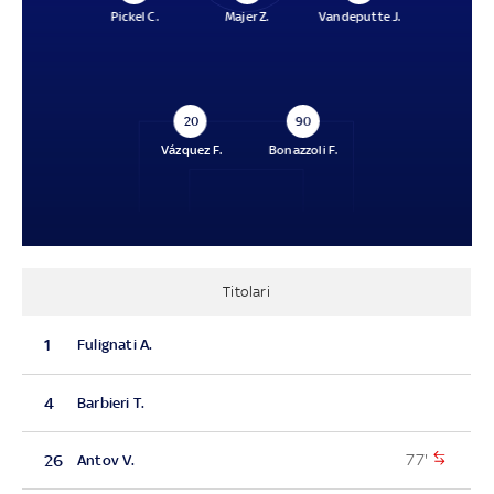
Pickel C.
Majer Z.
Vandeputte J.
20
90
Vázquez F.
Bonazzoli F.
Titolari
1
Fulignati A.
4
Barbieri T.
77'
26
Antov V.