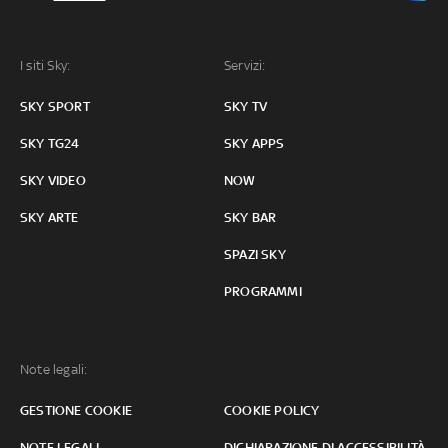
I siti Sky:
Servizi:
SKY SPORT
SKY TV
SKY TG24
SKY APPS
SKY VIDEO
NOW
SKY ARTE
SKY BAR
SPAZI SKY
PROGRAMMI
Note legali:
GESTIONE COOKIE
COOKIE POLICY
NOTE LEGALI
DICHIARAZIONE DI ACCESSIBILITÀ