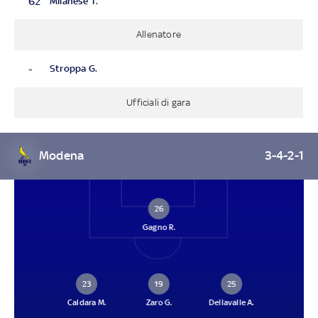
62
Milanese T.
Allenatore
-
Stroppa G.
Ufficiali di gara
Modena
3-4-2-1
26
Gagno R.
23
19
25
Caldara M.
Zaro G.
Dellavalle A.