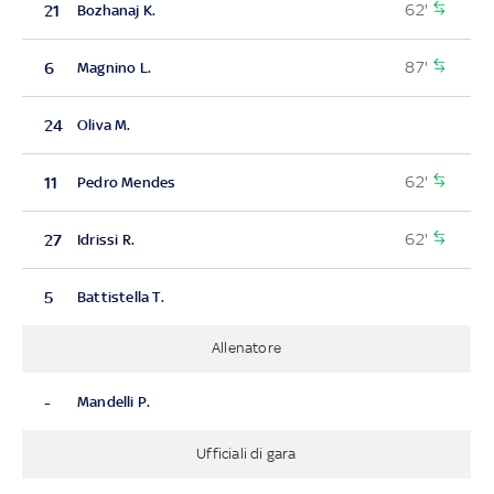
62'
21
Bozhanaj K.
87'
6
Magnino L.
24
Oliva M.
62'
11
Pedro Mendes
62'
27
Idrissi R.
5
Battistella T.
Allenatore
-
Mandelli P.
Ufficiali di gara