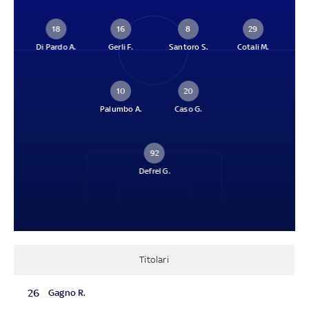
18
16
8
29
Di Pardo A.
Gerli F.
Santoro S.
Cotali M.
10
20
Palumbo A.
Caso G.
92
Defrel G.
Titolari
26
Gagno R.