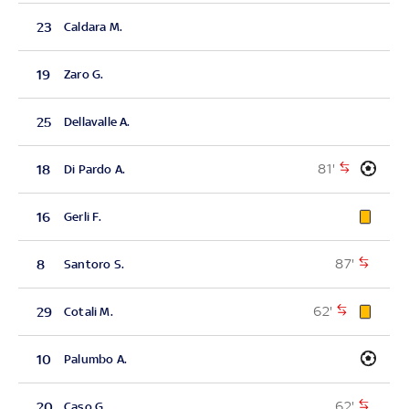
23
Caldara M.
19
Zaro G.
25
Dellavalle A.
81'
18
Di Pardo A.
16
Gerli F.
87'
8
Santoro S.
62'
29
Cotali M.
10
Palumbo A.
62'
20
Caso G.