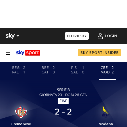
LOGIN
OFFERTE SKY
SKY SPORT INSIDER
REG
2
BRE
2
PIS
1
CRE
2
PAL
1
CAT
3
SAL
0
MOD
2
SERIE B
GIORNATA 23 - DOM 26 GEN
FINE
2 - 2
Cremonese
Modena