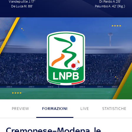
Vandeputte J. 17'
Di Pardo A. 25'
De Luca M. 88'
Palumbo A. 42' (Rig.)
2 - 2
PREVIEW
FORMAZIONI
LIVE
STATISTICHE
Cremonese–Modena, le