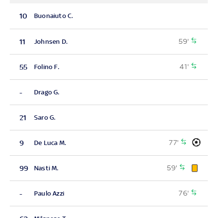
10
Buonaiuto C.
59'
11
Johnsen D.
41'
55
Folino F.
-
Drago G.
21
Saro G.
77'
9
De Luca M.
59'
99
Nasti M.
76'
-
Paulo Azzi