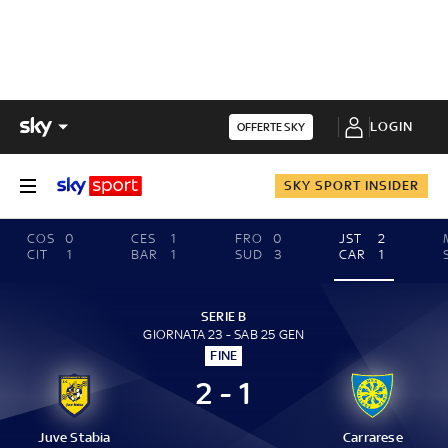
LOGIN
OFFERTE SKY
SKY SPORT INSIDER
COS
0
CES
1
FRO
0
JST
2
CIT
1
BAR
1
SUD
3
CAR
1
SERIE B
GIORNATA 23 - SAB 25 GEN
FINE
2 - 1
Juve Stabia
Carrarese