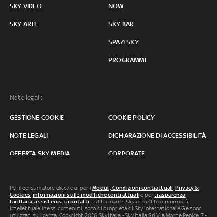
SKY VIDEO
NOW
SKY ARTE
SKY BAR
SPAZI SKY
PROGRAMMI
Note legali:
GESTIONE COOKIE
COOKIE POLICY
NOTE LEGALI
DICHIARAZIONE DI ACCESSIBILITÀ
OFFERTA SKY MEDIA
CORPORATE
Per il consumatore clicca qui per i
Moduli, Condizioni contrattuali
,
Privacy &
Cookies
,
informazioni sulle modifiche contrattuali
o per
trasparenza
tariffaria
,
assistenza
e
contatti
. Tutti i marchi Sky e i diritti di proprietà
intellettuale in essi contenuti, sono di proprietà di Sky international AG e sono
utilizzati su licenza. Copyright 2026 Sky Italia - Sky Italia Srl Via Monte Penice, 7 -