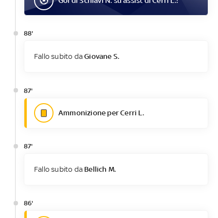
Gol
di
Schiavi N.
su assist di
Cerri L.
!
88'
Fallo subito da
Giovane S.
87'
Ammonizione per Cerri L.
87'
Fallo subito da
Bellich M.
86'