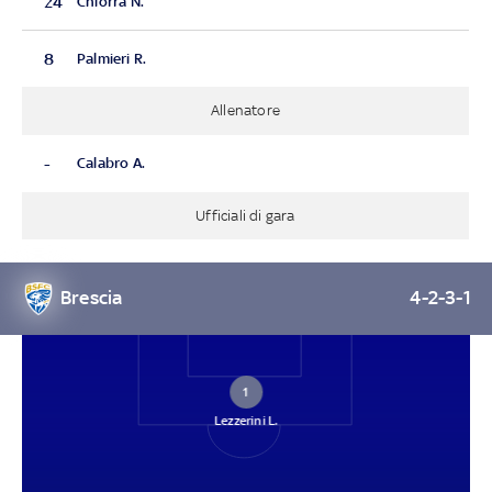
24
Chiorra N.
8
Palmieri R.
Allenatore
-
Calabro A.
Ufficiali di gara
Brescia
4-2-3-1
1
Lezzerini L.