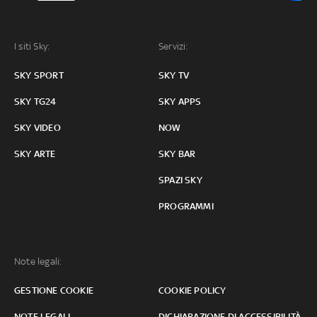
I siti Sky:
Servizi:
SKY SPORT
SKY TV
SKY TG24
SKY APPS
SKY VIDEO
NOW
SKY ARTE
SKY BAR
SPAZI SKY
PROGRAMMI
Note legali:
GESTIONE COOKIE
COOKIE POLICY
NOTE LEGALI
DICHIARAZIONE DI ACCESSIBILITÀ