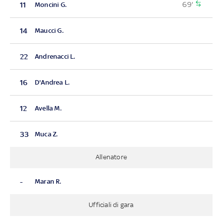
69'
11
Moncini G.
14
Maucci G.
22
Andrenacci L.
16
D'Andrea L.
12
Avella M.
33
Muca Z.
Allenatore
-
Maran R.
Ufficiali di gara