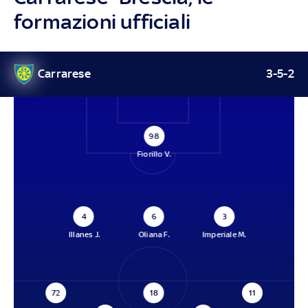
formazioni ufficiali
Carrarese
3-5-2
98
Fiorillo V.
4
6
3
Illanes J.
Oliana F.
Imperiale M.
72
18
11