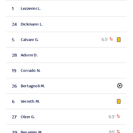
1
Lezzerini L.
24
Dickmann L.
63'
5
Calvani G.
28
Adorni D.
19
Corrado N.
26
Bertagnoli M.
6
Verreth M.
63'
27
Olzer G.
85'
39
Besaggio M.