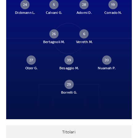
24
5
28
19
Dickmann L.
Calvani G.
Adorni D.
Corrado N.
26
6
Bertagnoli M.
Verreth M.
27
39
20
Olzer G.
Besaggio M.
Nuamah P.
29
Borrelli G.
Titolari