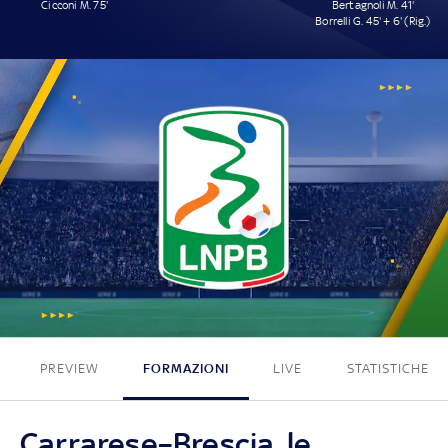
Cicconi M. 75'
Bertagnoli M. 41'
Borrelli G. 45' + 6' (Rig.)
1 - 2
PREVIEW
FORMAZIONI
LIVE
STATISTICHE
Carrarese–Brescia, le