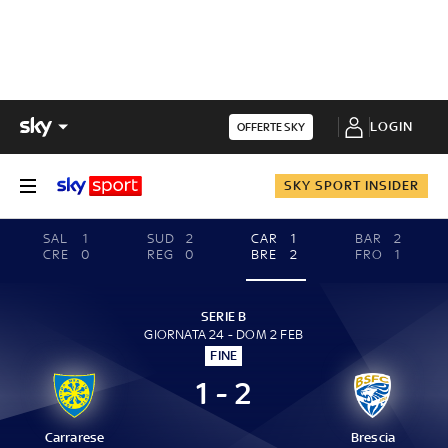
LOGIN
OFFERTE SKY
SKY SPORT INSIDER
SAL
1
SUD
2
CAR
1
BAR
2
CRE
0
REG
0
BRE
2
FRO
1
SERIE B
GIORNATA 24 - DOM 2 FEB
FINE
1 - 2
Carrarese
Brescia