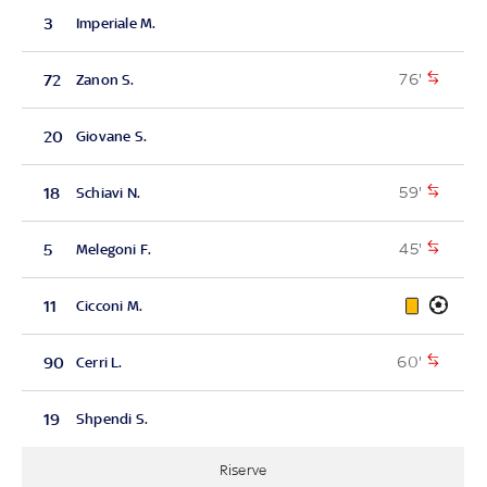
3
Imperiale M.
76'
72
Zanon S.
20
Giovane S.
59'
18
Schiavi N.
45'
5
Melegoni F.
11
Cicconi M.
60'
90
Cerri L.
19
Shpendi S.
Riserve