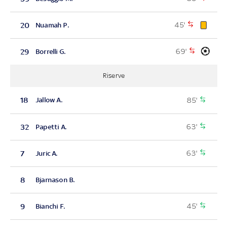
45'
20
Nuamah P.
69'
29
Borrelli G.
Riserve
85'
18
Jallow A.
63'
32
Papetti A.
63'
7
Juric A.
8
Bjarnason B.
45'
9
Bianchi F.