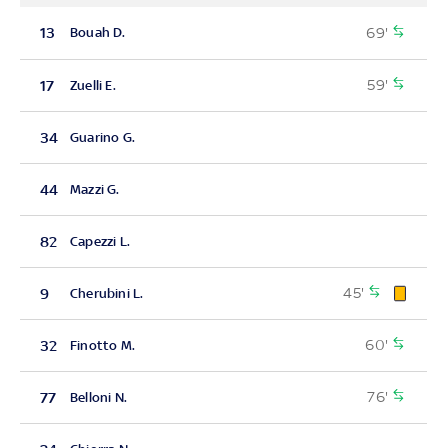
69'
13
Bouah D.
59'
17
Zuelli E.
34
Guarino G.
44
Mazzi G.
82
Capezzi L.
45'
9
Cherubini L.
60'
32
Finotto M.
76'
77
Belloni N.