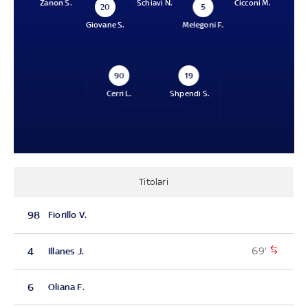
Zanon S.
Schiavi N.
Cicconi M.
20
5
Giovane S.
Melegoni F.
90
19
Cerri L.
Shpendi S.
Titolari
98
Fiorillo V.
69'
4
Illanes J.
6
Oliana F.