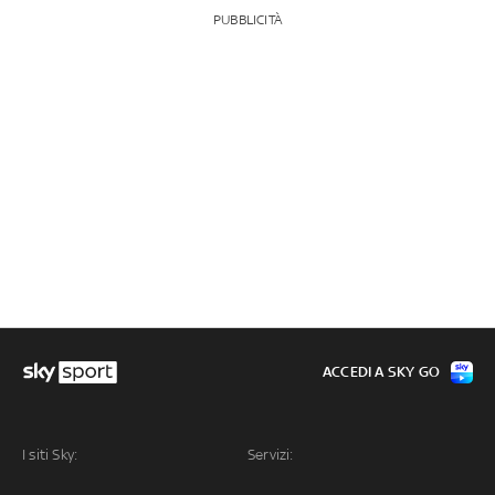
PUBBLICITÀ
ACCEDI A SKY GO
I siti Sky:
Servizi: