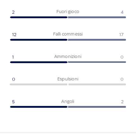
Fuori gioco
2
4
Falli commessi
12
17
Ammonizioni
1
0
Espulsioni
0
0
Angoli
5
2