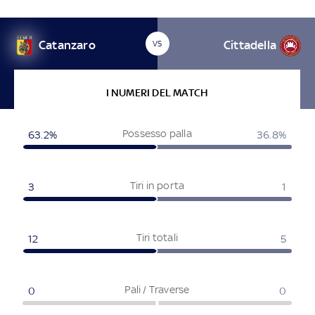
Catanzaro
Cittadella
VS
I NUMERI DEL MATCH
Possesso palla
63.2%
36.8%
Tiri in porta
3
1
Tiri totali
12
5
Pali / Traverse
0
0