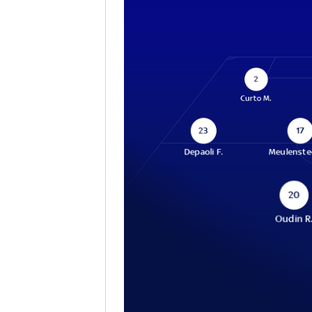
2
Curto M.
23
17
Depaoli F.
Meulenste
20
Oudin R