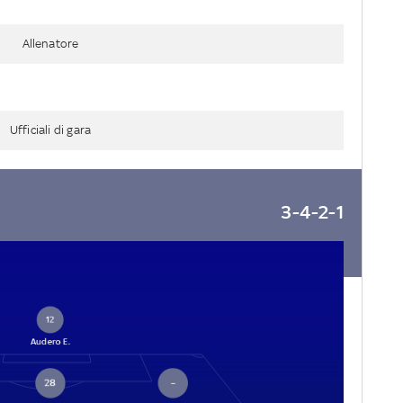
Allenatore
Ufficiali di gara
3-4-2-1
12
Audero E.
28
–