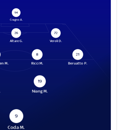
94
Cragno A.
26
72
Altare G.
Veroli D.
8
21
en M.
Ricci M.
Beruatto P.
19
.
Niang M.
9
Coda M.