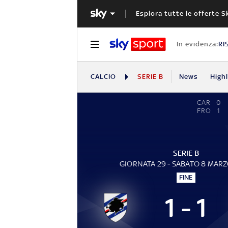
Esplora tutte le offerte S
In evidenza:
RI
CALCIO
SERIE B
News
High
CAR
0
FRO
1
SERIE B
GIORNATA 29 - SABATO 8 MAR
FINE
1 - 1