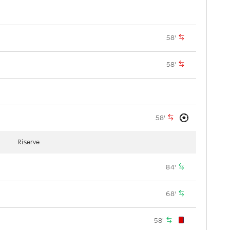
58'
58'
58'
Riserve
84'
68'
58'