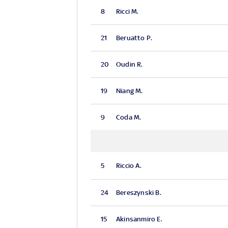
8
Ricci M.
21
Beruatto P.
20
Oudin R.
19
Niang M.
9
Coda M.
5
Riccio A.
24
Bereszynski B.
15
Akinsanmiro E.