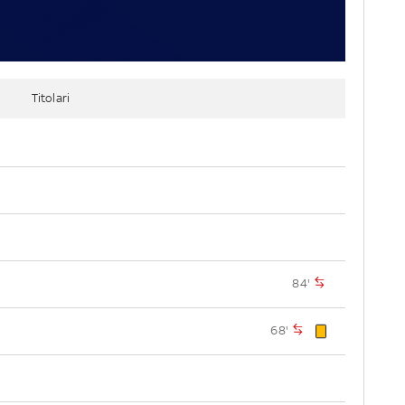
Titolari
84'
68'