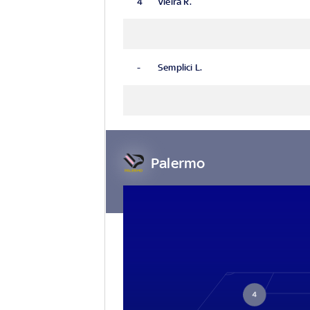
4
Vieira R.
-
Semplici L.
Palermo
4