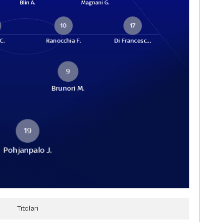
Blin A.
Magnani G.
10
17
C.
Ranocchia F.
Di Francesc...
9
Brunori M.
19
Pohjanpalo J.
Titolari