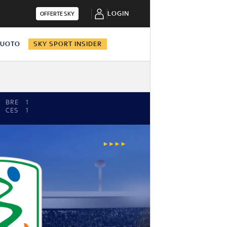
LOGIN
OFFERTE SKY
NUOTO
SKY SPORT INSIDER
BRE
1
CES
1