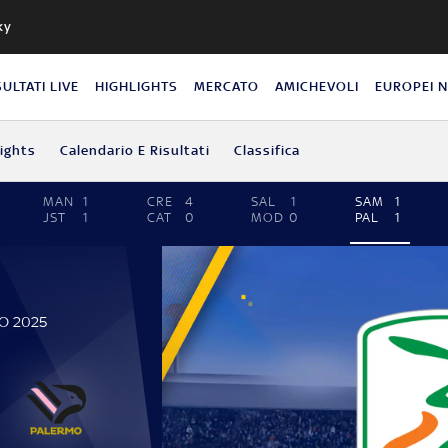
ky
SULTATI LIVE
HIGHLIGHTS
MERCATO
AMICHEVOLI
EUROPEI 
lights
Calendario E Risultati
Classifica
MAN
1
CRE
4
SAL
1
SAM
1
JST
1
CAT
0
MOD
0
PAL
1
ZO 2025