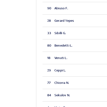
90
Abiuso F.
28
Gerard Yepes
33
Sibilli G.
80
Benedetti L.
18
Venuti L.
29
Ceppi L.
77
Chiorra N.
84
Sekulov N.