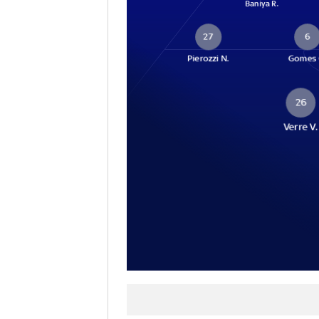
Baniya R.
27
6
Pierozzi N.
Gomes 
26
Verre V.