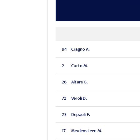
94
Cragno A.
2
Curto M.
26
Altare G.
72
Veroli D.
23
Depaoli F.
17
Meulensteen M.