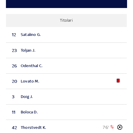
Titolari
12
Satalino G.
23
Toljan J.
26
Odenthal C.
20
Lovato M.
3
Doig J.
11
Boloca D.
76'
42
Thorstvedt K.