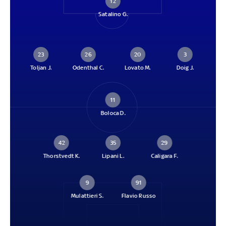
12
Satalino G.
23
26
20
3
Toljan J.
Odenthal C.
Lovato M.
Doig J.
11
Boloca D.
42
35
29
Thorstvedt K.
Lipani L.
Caligara F.
9
91
Mulattieri S.
Flavio Russo