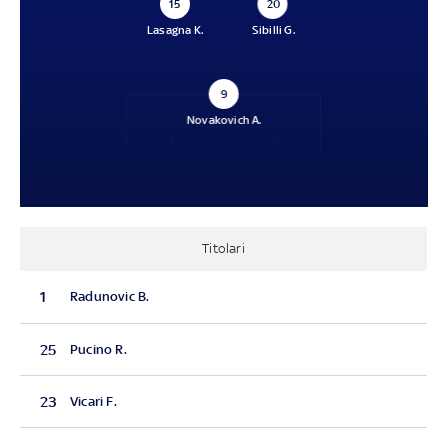
15
20
Lasagna K.
Sibilli G.
9
Novakovich A.
Titolari
1
Radunovic B.
25
Pucino R.
23
Vicari F.