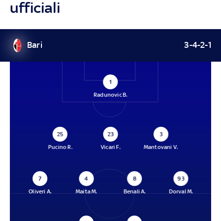
ufficiali
Bari
3-4-2-1
1
Radunovic B.
25
23
3
Pucino R.
Vicari F.
Mantovani V.
7
4
8
93
Oliveri A.
Maita M.
Benali A.
Dorval M.