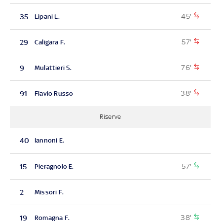
45'
35
Lipani L.
57'
29
Caligara F.
76'
9
Mulattieri S.
38'
91
Flavio Russo
Riserve
40
Iannoni E.
57'
15
Pieragnolo E.
2
Missori F.
38'
19
Romagna F.