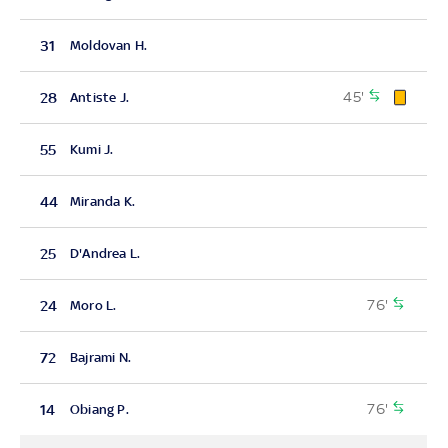
31
Moldovan H.
45'
28
Antiste J.
55
Kumi J.
44
Miranda K.
25
D'Andrea L.
76'
24
Moro L.
72
Bajrami N.
76'
14
Obiang P.