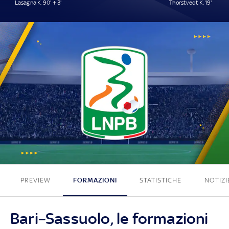
Lasagna K. 90' + 3'
Thorstvedt K. 19'
1 - 1
PREVIEW
FORMAZIONI
STATISTICHE
NOTIZI
Bari–Sassuolo, le formazioni