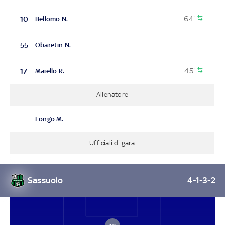
64'
10
Bellomo N.
55
Obaretin N.
45'
17
Maiello R.
Allenatore
-
Longo M.
Ufficiali di gara
Sassuolo
4-1-3-2