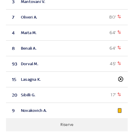
3
Mantovani V.
80'
7
Oliveri A.
64'
4
Maita M.
64'
8
Benali A.
45'
93
Dorval M.
15
Lasagna K.
17'
20
Sibilli G.
9
Novakovich A.
Riserve