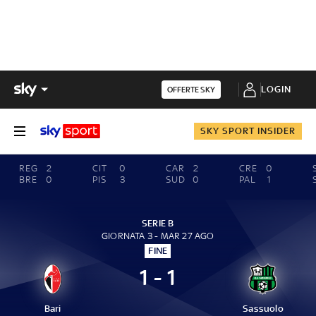
LOGIN
OFFERTE SKY
SKY SPORT INSIDER
REG
2
CIT
0
CAR
2
CRE
0
BRE
0
PIS
3
SUD
0
PAL
1
SERIE B
GIORNATA 3 - MAR 27 AGO
FINE
1 - 1
Bari
Sassuolo