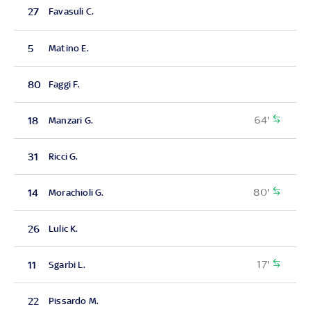
27
Favasuli C.
5
Matino E.
80
Faggi F.
64'
18
Manzari G.
31
Ricci G.
80'
14
Morachioli G.
26
Lulic K.
17'
11
Sgarbi L.
22
Pissardo M.