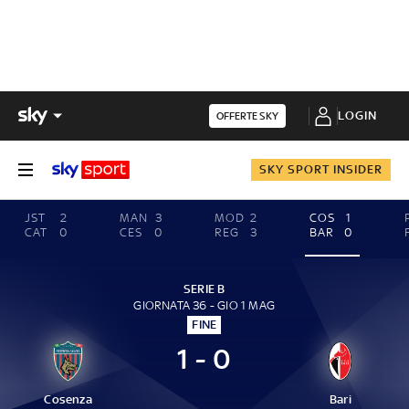
LOGIN
OFFERTE SKY
SKY SPORT INSIDER
JST
2
MAN
3
MOD
2
COS
1
CAT
0
CES
0
REG
3
BAR
0
SERIE B
GIORNATA 36 - GIO 1 MAG
FINE
1 - 0
Cosenza
Bari