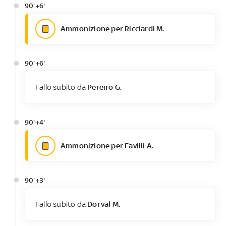
90'+6'
Ammonizione per Ricciardi M.
90'+6'
Fallo subito da
Pereiro G.
90'+4'
Ammonizione per Favilli A.
90'+3'
Fallo subito da
Dorval M.