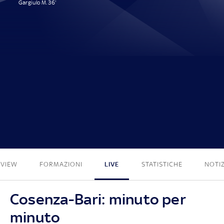
Gargiulo M. 36'
1 - 0
EVIEW
FORMAZIONI
LIVE
STATISTICHE
NOTIZ
Cosenza-Bari: minuto per
minuto