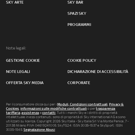
SKY ARTE
SKY BAR
SPAZI SKY
PROGRAMMI
Note legali:
GESTIONE COOKIE
COOKIE POLICY
NOTE LEGALI
DICHIARAZIONE DI ACCESSIBILITÀ
OFFERTA SKY MEDIA
CORPORATE
Per il consumatore clicca qui per i
Moduli, Condizioni contrattuali
,
Privacy &
Cookies
,
informazioni sulle modifiche contrattuali
o per
trasparenza
tariffaria
,
assistenza
e
contatti
. Tutti i marchi Sky e i diritti di proprietà
intellettuale in essi contenuti, sono di proprietà di Sky international AG e sono
utilizzati su licenza. Copyright 2026 Sky Italia - Sky Italia Srl Via Monte Penice, 7 -
20138 Milano P.IVA 04619241005. SkyTG24: ISSN 3035-1537 e SkySport: ISSN
3035-1545.
Segnalazione Abusi