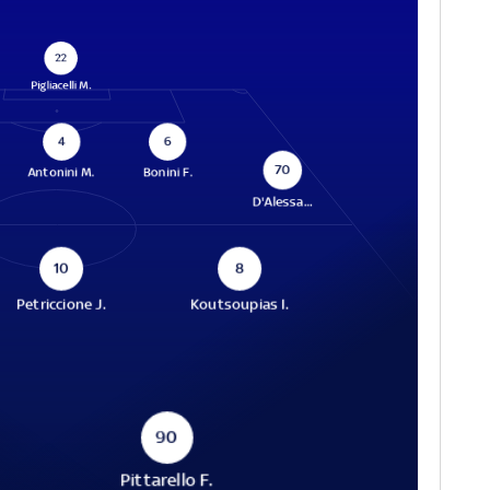
22
Pigliacelli M.
4
6
70
Antonini M.
Bonini F.
D'Alessa...
10
8
Petriccione J.
Koutsoupias I.
90
Pittarello F.