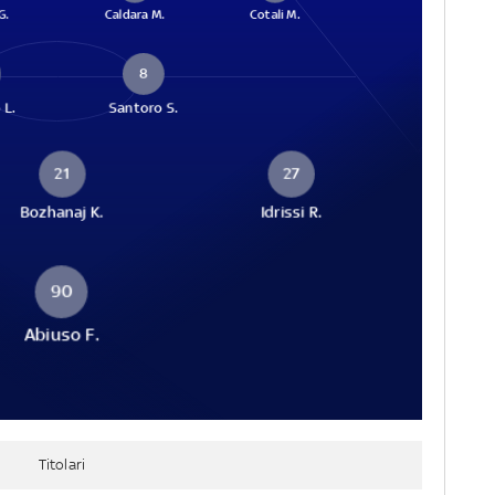
G.
Caldara M.
Cotali M.
8
 L.
Santoro S.
21
27
Bozhanaj K.
Idrissi R.
90
Abiuso F.
Titolari