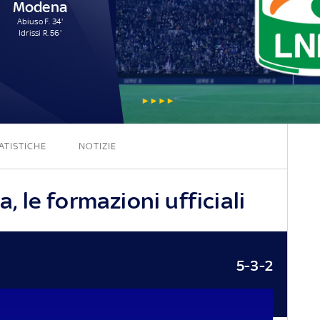
Modena
Abiuso F. 34'
Idrissi R. 56'
2 - 2
ATISTICHE
NOTIZIE
le formazioni ufficiali
5-3-2