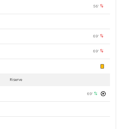
56'
69'
69'
Riserve
69'