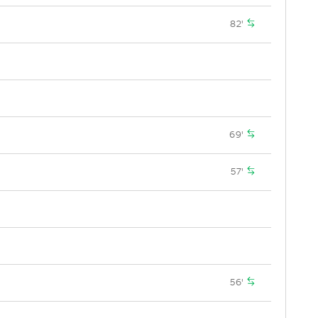
82'
69'
57'
56'