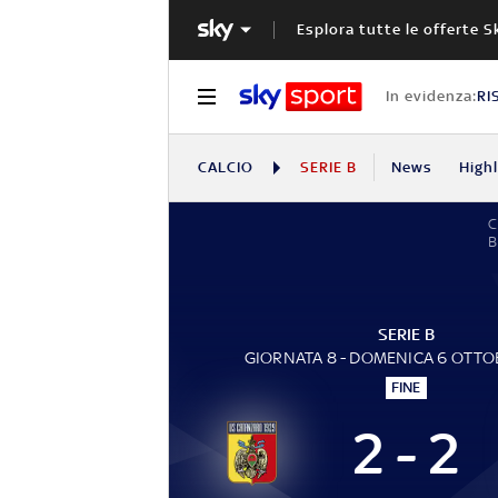
Esplora tutte le offerte S
In evidenza:
RI
CALCIO
SERIE B
News
High
C
B
SERIE B
GIORNATA 8 - DOMENICA 6 OTTO
FINE
2 - 2