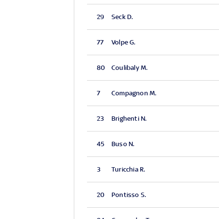
29
Seck D.
77
Volpe G.
80
Coulibaly M.
7
Compagnon M.
23
Brighenti N.
45
Buso N.
3
Turicchia R.
20
Pontisso S.