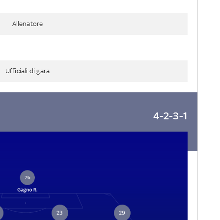
Allenatore
Ufficiali di gara
4-2-3-1
26
Gagno R.
23
29