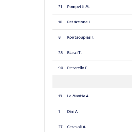
21
Pompetti M.
10
Petriccione J.
8
Koutsoupias I.
28
Biasci T.
90
Pittarello F.
19
La Mantia A.
1
Dini A.
27
Ceresoli A.