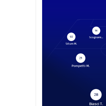
14
92
Scognami...
Situm M.
21
Pompetti M.
28
Biasci T.