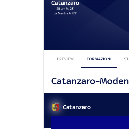
Catanzaro
Situm M. 25'
La Mantia A. 89'
PREVIEW
FORMAZIONI
ST
Catanzaro–Modena, 
Catanzaro