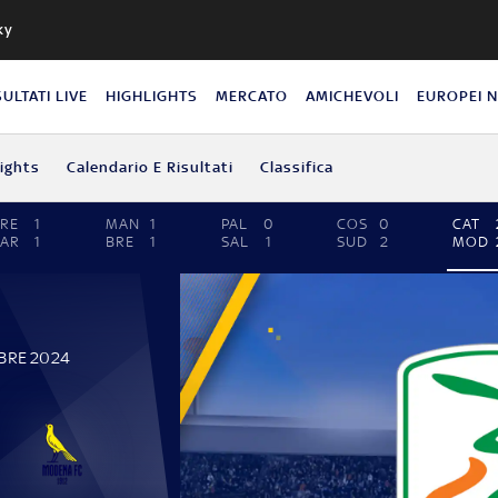
ky
SULTATI LIVE
HIGHLIGHTS
MERCATO
AMICHEVOLI
EUROPEI 
lights
Calendario E Risultati
Classifica
RE
1
MAN
1
PAL
0
COS
0
CAT
AR
1
BRE
1
SAL
1
SUD
2
MOD
BRE 2024