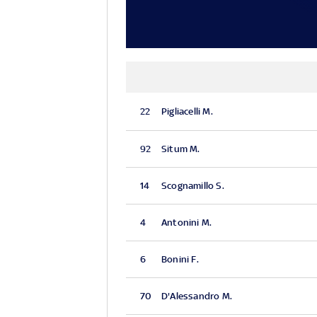
22
Pigliacelli M.
92
Situm M.
14
Scognamillo S.
4
Antonini M.
6
Bonini F.
70
D'Alessandro M.