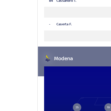
84
Cassandro T.
-
Caserta F.
Modena
25
19