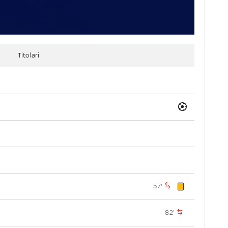
Titolari
57'
82'