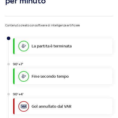
per minuto
Contenuto creato con software di intelligenza artificiale
La partita è terminata
90'+7'
Fine secondo tempo
90'+4'
Gol annullato dal VAR