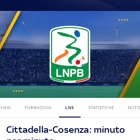
0 - 0
EVIEW
FORMAZIONI
LIVE
STATISTICHE
NOTIZ
Cittadella-Cosenza: minuto