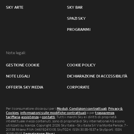
SKY ARTE
SKY BAR
SPAZI SKY
PROGRAMMI
Note legali:
GESTIONE COOKIE
COOKIE POLICY
NOTE LEGALI
DICHIARAZIONE DI ACCESSIBILITÀ
OFFERTA SKY MEDIA
CORPORATE
Per il consumatore clicca qui per i
Moduli, Condizioni contrattuali
,
Privacy &
Cookies
,
informazioni sulle modifiche contrattuali
o per
trasparenza
tariffaria
,
assistenza
e
contatti
. Tutti i marchi Sky e i diritti di proprietà
intellettuale in essi contenuti, sono di proprietà di Sky international AG e sono
utilizzati su licenza. Copyright 2026 Sky Italia - Sky Italia Srl Via Monte Penice, 7 -
20138 Milano P.IVA 04619241005. SkyTG24: ISSN 3035-1537 e SkySport: ISSN
3035-1545.
Segnalazione Abusi