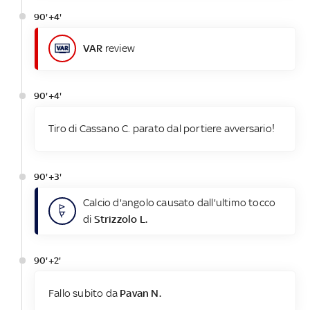
90'+4'
VAR
review
90'+4'
Tiro di Cassano C. parato dal portiere avversario!
90'+3'
Calcio d'angolo causato dall'ultimo tocco
di
Strizzolo L.
90'+2'
Fallo subito da
Pavan N.