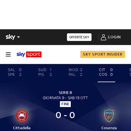
LOGIN
OFFERTE SKY
SKY SPORT INSIDER
SAL
0
SUD
1
MOD
2
CIT
0
SPE
2
PIS
2
PAL
2
COS
0
SERIE B
GIORNATA 9 - SAB 19 OTT
FINE
0 - 0
Cittadella
Cosenza