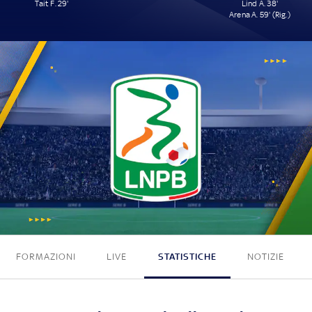
Tait F. 29'
Lind A. 38'
Arena A. 59' (Rig.)
1 - 2
FORMAZIONI
LIVE
STATISTICHE
NOTIZIE