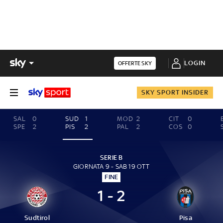
LOGIN
OFFERTE SKY
SKY SPORT INSIDER
SAL
0
SUD
1
MOD
2
CIT
0
SPE
2
PIS
2
PAL
2
COS
0
SERIE B
GIORNATA 9 - SAB 19 OTT
FINE
1 - 2
Sudtirol
Pisa