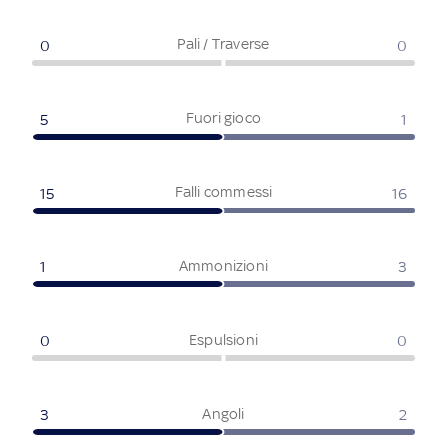
Pali / Traverse
0
0
Fuori gioco
5
1
Falli commessi
15
16
Ammonizioni
1
3
Espulsioni
0
0
Angoli
3
2