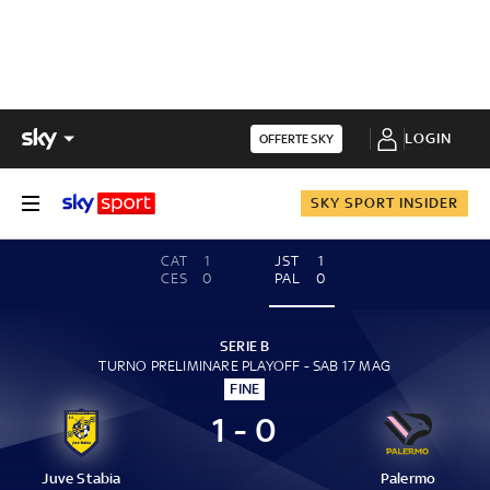
LOGIN
OFFERTE SKY
SKY SPORT INSIDER
CAT
1
JST
1
CES
0
PAL
0
SERIE B
TURNO PRELIMINARE PLAYOFF - SAB 17 MAG
FINE
1 - 0
Juve Stabia
Palermo