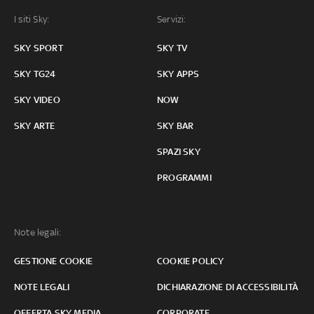
I siti Sky:
Servizi:
SKY SPORT
SKY TV
SKY TG24
SKY APPS
SKY VIDEO
NOW
SKY ARTE
SKY BAR
SPAZI SKY
PROGRAMMI
Note legali:
GESTIONE COOKIE
COOKIE POLICY
NOTE LEGALI
DICHIARAZIONE DI ACCESSIBILITÀ
OFFERTA SKY MEDIA
CORPORATE