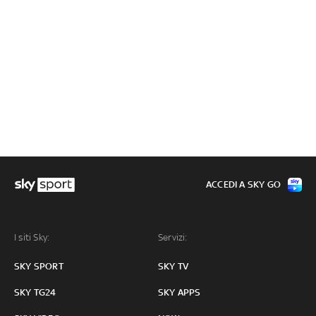
ACCEDI A SKY GO
I siti Sky:
Servizi:
SKY SPORT
SKY TV
SKY TG24
SKY APPS