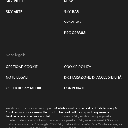
SKY VIDEO
NOW
SKY ARTE
SKY BAR
SPAZI SKY
PROGRAMMI
Note legali:
GESTIONE COOKIE
COOKIE POLICY
NOTE LEGALI
DICHIARAZIONE DI ACCESSIBILITÀ
OFFERTA SKY MEDIA
CORPORATE
Per il consumatore clicca qui per i
Moduli, Condizioni contrattuali
,
Privacy &
Cookies
,
informazioni sulle modifiche contrattuali
o per
trasparenza
tariffaria
,
assistenza
e
contatti
. Tutti i marchi Sky e i diritti di proprietà
intellettuale in essi contenuti, sono di proprietà di Sky international AG e sono
utilizzati su licenza. Copyright 2026 Sky Italia - Sky Italia Srl Via Monte Penice, 7 -