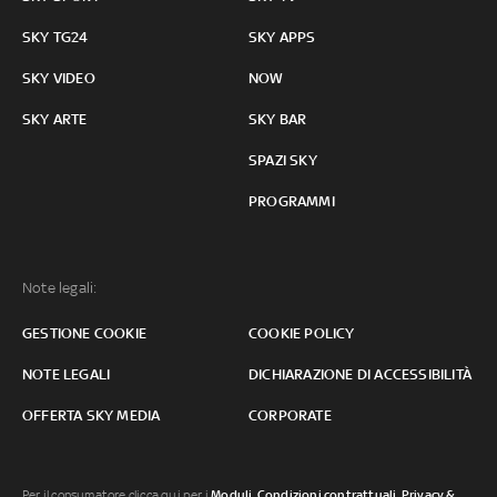
SKY TG24
SKY APPS
SKY VIDEO
NOW
SKY ARTE
SKY BAR
SPAZI SKY
PROGRAMMI
Note legali:
GESTIONE COOKIE
COOKIE POLICY
NOTE LEGALI
DICHIARAZIONE DI ACCESSIBILITÀ
OFFERTA SKY MEDIA
CORPORATE
Per il consumatore clicca qui per i
Moduli, Condizioni contrattuali
,
Privacy &