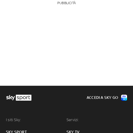
PUBBLICITÀ
ACCEDI A SKY GO
I siti Sky:
Servizi:
SKY SPORT
SKY TV