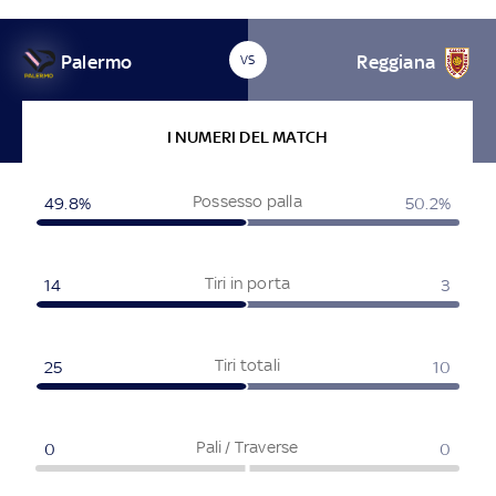
Palermo
Reggiana
VS
I NUMERI DEL MATCH
Possesso palla
49.8
%
50.2
%
Tiri in porta
14
3
Tiri totali
25
10
Pali / Traverse
0
0