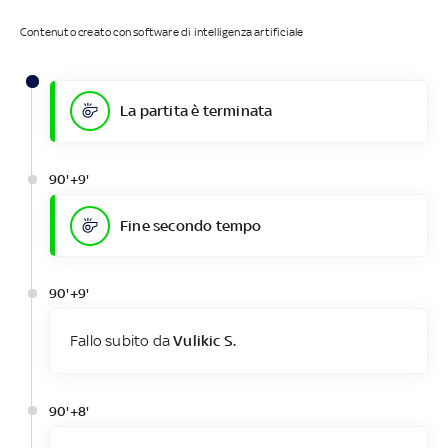
Contenuto creato con software di intelligenza artificiale
La partita è terminata
90'+9'
Fine secondo tempo
90'+9'
Fallo subito da
Vulikic S.
90'+8'