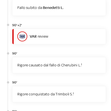
Fallo subito da
Benedetti L.
90'+2'
VAR
review
90'
Rigore causato dal fallo di Cherubini L.!
90'
Rigore conquistato da Trimboli S.!