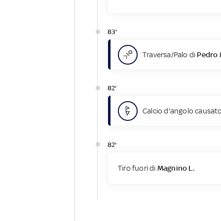
83'
Traversa/Palo di
Pedro
82'
Calcio d'angolo causato
82'
Tiro fuori di
Magnino L.