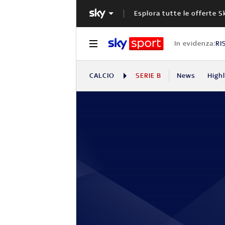
Esplora tutte le offerte S
In evidenza:
RI
CALCIO
SERIE B
News
High