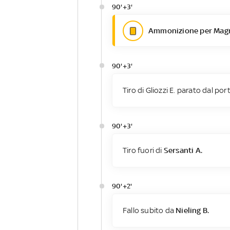
90'+3'
Ammonizione per Magn
90'+3'
Tiro di Gliozzi E. parato dal por
90'+3'
Tiro fuori di
Sersanti A.
90'+2'
Fallo subito da
Nieling B.