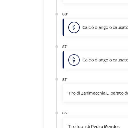
88'
Calcio d'angolo causato
87'
Calcio d'angolo causato
87'
Tiro di Zanimacchia L. parato d
85'
Tiro fuori di
Pedro Mendes