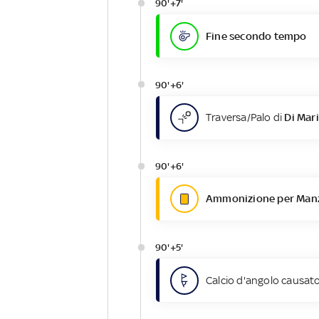
90'+7'
Fine secondo tempo
90'+6'
Traversa/Palo di
Di Mari
90'+6'
Ammonizione per Manz
90'+5'
Calcio d'angolo causato