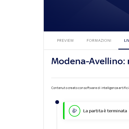
PREVIEW
FORMAZIONI
LI
Modena-Avellino:
Contenuto creato con software di intelligenza artifici
La partita è terminata