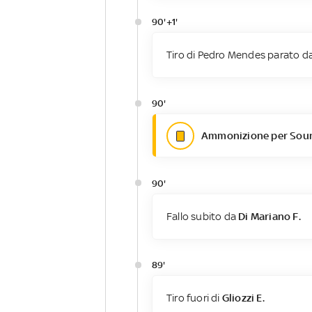
90'+1'
Tiro di Pedro Mendes parato dal
90'
Ammonizione per Soun
90'
Fallo subito da
Di Mariano F.
89'
Tiro fuori di
Gliozzi E.