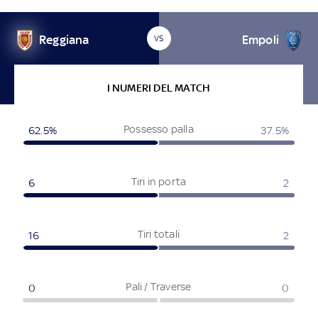
Reggiana
Empoli
VS
I NUMERI DEL MATCH
Possesso palla
62.5
%
37.5
%
Tiri in porta
6
2
Tiri totali
16
2
Pali / Traverse
0
0