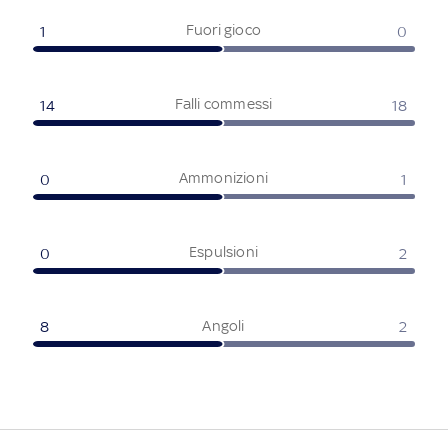
Fuori gioco
1
0
Falli commessi
14
18
Ammonizioni
0
1
Espulsioni
0
2
Angoli
8
2