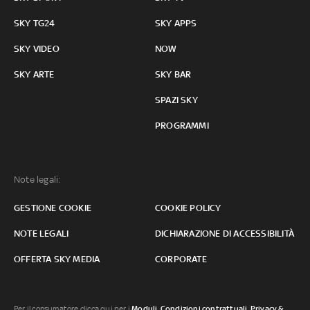
SKY TG24
SKY APPS
SKY VIDEO
NOW
SKY ARTE
SKY BAR
SPAZI SKY
PROGRAMMI
Note legali:
GESTIONE COOKIE
COOKIE POLICY
NOTE LEGALI
DICHIARAZIONE DI ACCESSIBILITÀ
OFFERTA SKY MEDIA
CORPORATE
Per il consumatore clicca qui per i
Moduli, Condizioni contrattuali
,
Privacy &