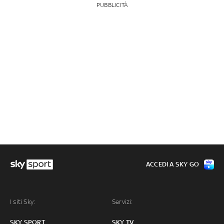
PUBBLICITÀ
ACCEDI A SKY GO
I siti Sky:
Servizi:
SKY SPORT
SKY TV