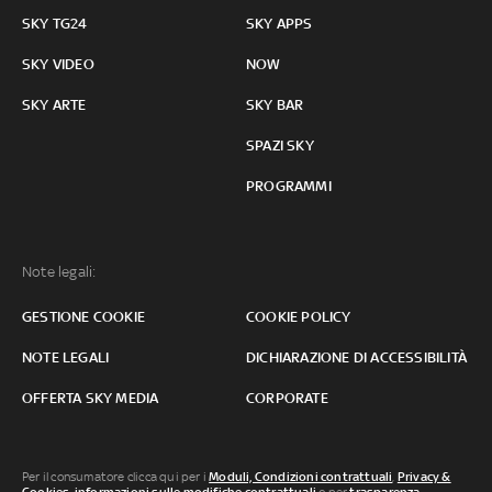
SKY TG24
SKY APPS
SKY VIDEO
NOW
SKY ARTE
SKY BAR
SPAZI SKY
PROGRAMMI
Note legali:
GESTIONE COOKIE
COOKIE POLICY
NOTE LEGALI
DICHIARAZIONE DI ACCESSIBILITÀ
OFFERTA SKY MEDIA
CORPORATE
Per il consumatore clicca qui per i
Moduli, Condizioni contrattuali
,
Privacy &
Cookies
,
informazioni sulle modifiche contrattuali
o per
trasparenza