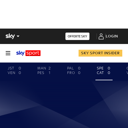
LOGIN
OFFERTE SKY
SKY SPORT INSIDER
JST
0
MAN
2
PAL
0
SPE
0
VEN
0
PES
1
FRO
0
CAT
0