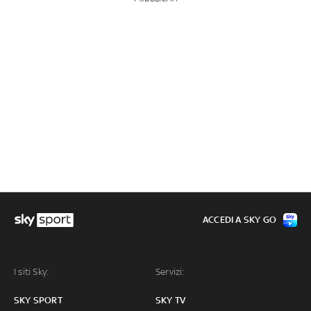
ACCEDI A SKY GO
I siti Sky:
Servizi:
SKY SPORT
SKY TV